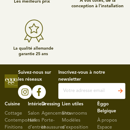
À vos côtés, de la
Les meilleurs prix
conception à l'installation
La qualité allemande
garantie 25 ans
Suivez-nous sur
Inscrivez-vous à notre
les réseaux
newsletter
Cuisine
Intérieur
Dressing
Lien utiles
Èggo
Belgique
Cottage
Salon
Agencements
Showrooms
Contemporaines
Hall
Porte-
Modèles
À propos
Finitions
d’entrée
chaussures
d’exposition
Espace