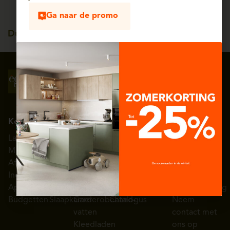
Ga naar de promo
Duitse kwaliteit, tot 25
jaar garantie
Volg ons op
Schrijf je in voor onze
sociale media
nieuwsbrief
Keuken
Interieur
Kleedkamer
Nuttige links
Eggo België
Landelijke
Woonkamer
Armaturen
Showrooms
Over èggo
Modern
Inkomhal
Schoenenrek
Toonzaalmodellen
Persruimte
Afwerkingen
Eetkamer
Uitschuifbare
Getuigenissen
Diensten
Indeling
Wasplaats
kledingkast
Inspiratie galerij
Hulp en
Apparatuur
Badkamer
Kledingkastlift
3D-configurator
ondersteuning
Budgetten
Slaapkamer
Garderobehand-
Catalogus
Neem
vatten
contact met
Kleedladen
ons op