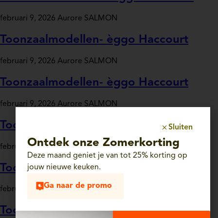
februari 9, 2026
Aurore SALMON
Toonzaalmodellen- èggo Haccourt
februari 9, 2026
Aurore SALMON
Toonzaalmodellen- èggo Haccourt
februari 9, 2026
Aurore SALMON
Toonzaalmodellen – èggo Haccourt
Sluiten
Ontdek onze Zomerkorting
februari 9, 2026
Aurore SALMON
Deze maand geniet je van tot 25% korting op
Toonzaalmodellen – èggo Haccourt
jouw nieuwe keuken.
Ga naar de promo
februari 9, 2026
Aurore SALMON
Toonzaalkeuken – èggo Haccourt