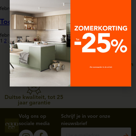
februari 9, 2026
Aurore SALMON
Toonzaalkeuken – èggo Haccourt
februari 9, 2026
Aurore SALMON
1
2
…
8
Next
Persoonlijke service, van
Straffe prijzen
ontwerp tot plaatsing
Duitse kwaliteit, tot 25
jaar garantie
Volg ons op
Schrijf je in voor onze
sociale media
nieuwsbrief