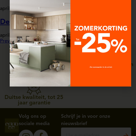
april 4, 2025
Aurore SALMON
De dressing van Christian
april 4, 2025
Catherine MATHIEU
Previous
1
2
3
Next
Persoonlijke service, van
Straffe prijzen
ontwerp tot plaatsing
Duitse kwaliteit, tot 25
jaar garantie
Volg ons op
Schrijf je in voor onze
sociale media
nieuwsbrief