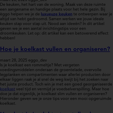
maart 28, 2025
eggo_dev
De keuken, het hart van de woning. Maak van deze ruimte
een aangename en handige plaats voor het hele gezin. Bij
èggo helpen we je de
luxueuze keuken
te ontwerpen waar je
altijd van hebt gedroomd. Samen werken we jouw ideale
keuken stap voor stap uit. Nood aan ideeën? In dit artikel
geven we je een aantal inrichtingstips voor een
droomkeuken. Let op: dit artikel kan een betoverend effect
hebben!
Hoe je koelkast vullen en organiseren?
maart 28, 2025
eggo_dev
Is je koelkast een rommeltje? Met vergeten
voedingsmiddelen onderaan de groentelade, overvolle
legplanken en compartimenten waar allerlei producten door
elkaar liggen raak je al snel de weg kwijt bij het zoeken naar
het juiste product. Toch win je met een goed georganiseerde
koelkast
veel tijd en vermijd je voedselverspilling. Maar hoe
doe je dat eigenlijk, je koelkast slim vullen en organiseren?
Hieronder geven we je onze tips voor een mooi opgeruimde
koelkast.