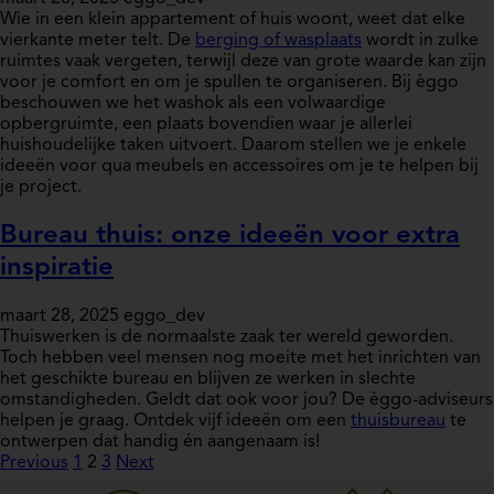
Wie in een klein appartement of huis woont, weet dat elke
vierkante meter telt. De
berging of wasplaats
wordt in zulke
ruimtes vaak vergeten, terwijl deze van grote waarde kan zijn
voor je comfort en om je spullen te organiseren. Bij èggo
beschouwen we het washok als een volwaardige
opbergruimte, een plaats bovendien waar je allerlei
huishoudelijke taken uitvoert. Daarom stellen we je enkele
ideeën voor qua meubels en accessoires om je te helpen bij
je project.
Bureau thuis: onze ideeën voor extra
inspiratie
maart 28, 2025
eggo_dev
Thuiswerken is de normaalste zaak ter wereld geworden.
Toch hebben veel mensen nog moeite met het inrichten van
het geschikte bureau en blijven ze werken in slechte
omstandigheden. Geldt dat ook voor jou? De èggo-adviseurs
helpen je graag. Ontdek vijf ideeën om een
thuisbureau
te
ontwerpen dat handig én aangenaam is!
Previous
1
2
3
Next