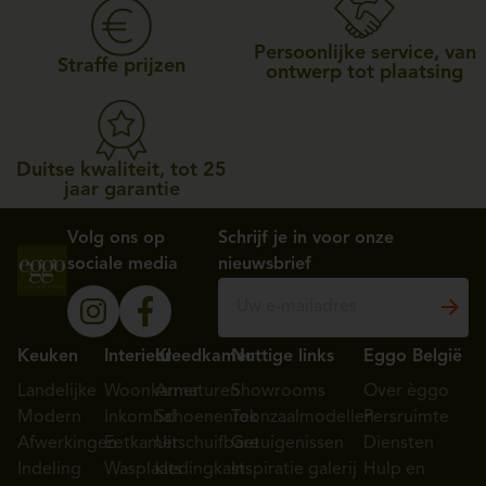
Persoonlijke service, van
Straffe prijzen
ontwerp tot plaatsing
Duitse kwaliteit, tot 25
jaar garantie
Volg ons op
Schrijf je in voor onze
sociale media
nieuwsbrief
Keuken
Interieur
Kleedkamer
Nuttige links
Eggo België
Landelijke
Woonkamer
Armaturen
Showrooms
Over èggo
Modern
Inkomhal
Schoenenrek
Toonzaalmodellen
Persruimte
Afwerkingen
Eetkamer
Uitschuifbare
Getuigenissen
Diensten
Indeling
Wasplaats
kledingkast
Inspiratie galerij
Hulp en