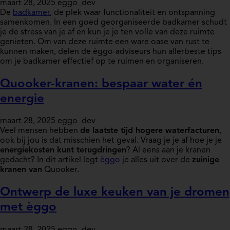
maart 28, 2025
eggo_dev
De
badkamer
, de plek waar functionaliteit en ontspanning
samenkomen. In een goed georganiseerde badkamer schudt
je de stress van je af en kun je je ten volle van deze ruimte
genieten. Om van deze ruimte een ware oase van rust te
kunnen maken, delen de èggo-adviseurs hun allerbeste tips
om je badkamer effectief op te ruimen en organiseren.
Quooker-kranen: bespaar water én
energie
maart 28, 2025
eggo_dev
Veel mensen hebben
de laatste tijd hogere waterfacturen
,
ook bij jou is dat misschien het geval. Vraag je je af hoe je je
energiekosten kunt terugdringen
? Al eens aan je kranen
gedacht? In dit artikel legt
èggo
je alles uit over de
zuinige
kranen van
Quooker.
Ontwerp de luxe keuken van je dromen
met èggo