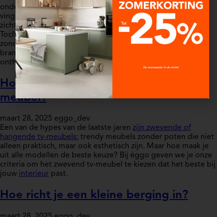
onderhoud. Op een matte ondergrond blijven
vingerafdrukken, vetvlekken en andere sporen beter
zichtbaar.
Toch is het met de juiste techniek perfect mogelijk om
zonder al te veel inspanningen te genieten van een
brandschone mat zwarte keuken. Onze èggo-adviseurs
onthullen een aantal tips om je keuken goed te reinigen.
Hoe kies je het juiste zwevend tv-
meubel?
maart 28, 2025
eggo_dev
Een van de hypes van de laatste jaren
zijn zwevende of
hangende tv-meubels:
trendy meubels zonder poten die niet
alleen praktisch, maar ook esthetisch zijn. Maar hoe maak je
uit alle modellen de beste keuze? Bij èggo geven we je onze
criteria om het zwevend tv-meubel te kiezen dat het beste bij
jouw
interieur
past.
Hoe richt je een kleine berging in?
maart 28, 2025
eggo_dev