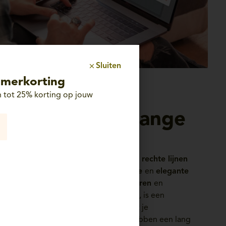
Sluiten
merkorting
 tot 25% korting op jouw
Een stijlvolle lange
keuken
Lange keukens zijn helemaal in. Hun
rechte lijnen
geven je ruimte een
strakke, sobere
en
elegante
uitstraling. En omdat je de
stijl
,
kleuren
en
afwerking
helemaal zelf kunt kiezen, is een
persoonlijke toets zo geregeld! Wat je
ontwerpvoorkeuren ook zijn, we hebben een lang