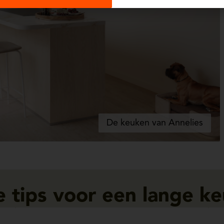
De keuken van Annelies
 tips voor een lange k