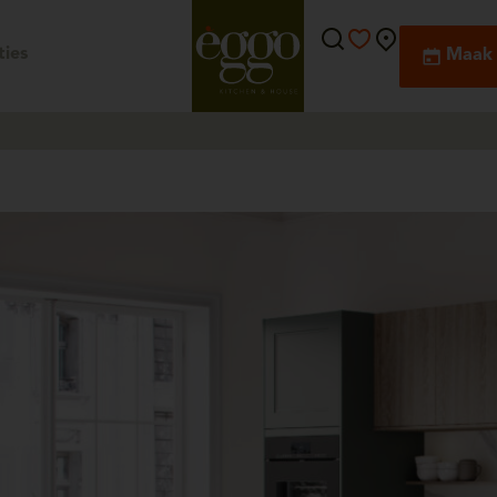
ies
Maak 