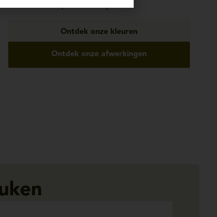
keukenmodel speciaal voor jou!
Ontdek onze kleuren
Ontdek onze afwerkingen
euken