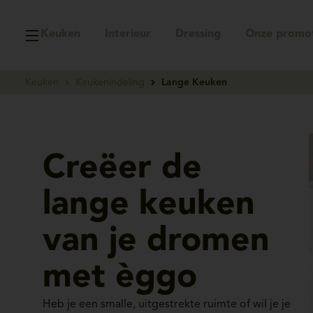
Keuken
Interieur
Dressing
Onze promot
Keuken
Keukenindeling
Lange Keuken
Creëer de
lange keuken
van je dromen
met èggo
Heb je een smalle, uitgestrekte ruimte of wil je je