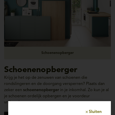
Schoenenopberger
Schoenenopberger
Krijg je het op de zenuwen van schoenen die
rondslingeren en de doorgang versperren? Plaats dan
zeker een
schoenenopberger
in je inkomhal. Zo kun je al
je schoenen ordelijk opbergen en je voordeur
vrijhouden.
Sluiten