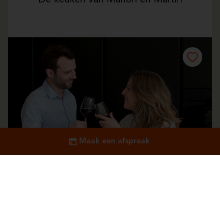
De keuken van Manon en Martin
De
Maak een afspraak
keuken
van
Manon
en
Martin