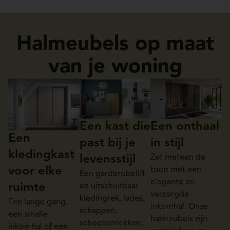
Halmeubels op maat
van je woning
Een kast die
Een onthaal
Een
past bij je
in stijl
kledingkast
levensstijl
Zet meteen de
voor elke
toon met een
Een garderobelift
elegante en
ruimte
en uitschuifbaar
verzorgde
kledingrek, lades,
Een lange gang,
inkomhal. Onze
schappen,
een smalle
halmeubels zijn
schoenenrekken,
inkomhal of een