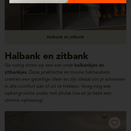
Halbank en zitbank
Halbank en zitbank
Ga rustig zitten op een van onze
halbankjes en
zitbankjes
. Deze praktische en mooie halmeubels
creëren een gezellige sfeer en zijn ideaal om je schoenen
in alle comfort aan of uit te trekken. Voeg nog wat
opbergruimte onder het zitvlak toe en je hebt een
slimme oplossing!