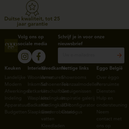
Duitse kwaliteit, tot 25
jaar garantie
Volg ons op
Schrijf je in voor onze
sociale media
nieuwsbrief
Keuken
Interieur
Kleedkamer
Nuttige links
Eggo België
Landelijke
Woonkamer
Armaturen
Showrooms
Over èggo
Modern
Inkomhal
Schoenenrek
Toonzaalmodellen
Persruimte
Afwerkingen
Eetkamer
Uitschuifbare
Getuigenissen
Diensten
Indeling
Wasplaats
kledingkast
Inspiratie galerij
Hulp en
Apparatuur
Badkamer
Kledingkastlift
3D-configurator
ondersteuning
Budgetten
Slaapkamer
Garderobehand-
Catalogus
Neem
vatten
contact met
Kleedladen
ons op