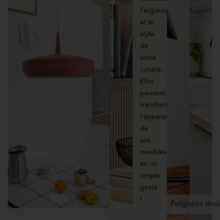
l’ergonomie
et le
style
de
votre
cuisine.
Elles
peuvent
transformer
l’apparence
de
vos
meubles
en un
simple
geste
!
Poignées droi