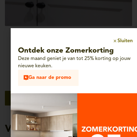
Sluiten
Ontdek onze
Ontdek onze Zomerkorting
Deze maand geniet je van tot 25% korting op jouw
meubels voor je
nieuwe keuken.
Ga naar de promo
interieur
Verlichting
Verlichting