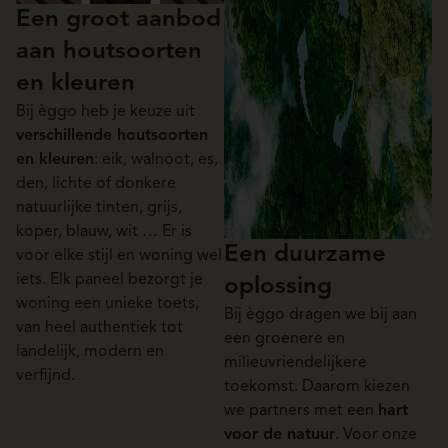
Een groot aanbod
aan houtsoorten
en kleuren
Bij èggo heb je keuze uit
verschillende houtsoorten
en kleuren
: eik, walnoot, es,
den, lichte of donkere
natuurlijke tinten, grijs,
koper, blauw, wit … Er is
Een duurzame
voor elke stijl en woning wel
iets. Elk paneel bezorgt je
oplossing
woning een unieke toets,
Bij èggo dragen we bij aan
van heel authentiek tot
een groenere en
landelijk, modern en
milieuvriendelijkere
verfijnd.
toekomst. Daarom kiezen
we partners met een
hart
voor de natuur
. Voor onze