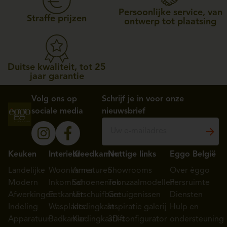
Persoonlijke service, van
Straffe prijzen
ontwerp tot plaatsing
Duitse kwaliteit, tot 25
jaar garantie
Volg ons op
Schrijf je in voor onze
sociale media
nieuwsbrief
Keuken
Interieur
Kleedkamer
Nuttige links
Eggo België
Landelijke
Woonkamer
Armaturen
Showrooms
Over èggo
Modern
Inkomhal
Schoenenrek
Toonzaalmodellen
Persruimte
Afwerkingen
Eetkamer
Uitschuifbare
Getuigenissen
Diensten
Indeling
Wasplaats
kledingkast
Inspiratie galerij
Hulp en
Apparatuur
Badkamer
Kledingkastlift
3D-configurator
ondersteuning