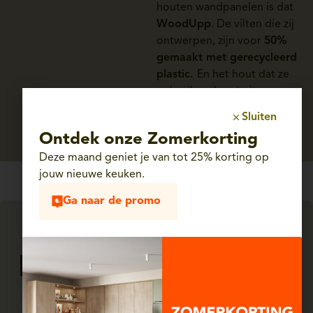
houten wandpanelen is dat
WoodUpp
. De vilten die zij
ontwerpen, zijn voor
50%
gemaakt met gerecycleerd
plastic.
En het hout dat ze
gebruiken, komt uit
duurzaam beheerde
Sluiten
bossen
.
Ontdek onze Zomerkorting
Deze maand geniet je van tot 25% korting op
jouw nieuwe keuken.
Ga naar de promo
Onze tips voor
houten wandpanelen