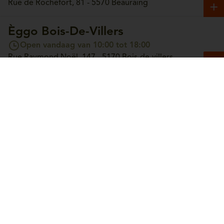
Rue de Rochefort, 81 - 5570 Beauraing
Èggo Bois-De-Villers
Open vandaag van 10:00 tot 18:00
Rue Raymond Noël, 147 - 5170 Bois-de-villers
Èggo Boncelles
Open vandaag van 10:00 tot 18:00
Route du Condroz, 42 - 4100 Boncelles
Èggo Boortmeerbeek
Open vandaag van 10:00 tot 18:00
Leuvensesteenweg, 365 - 3190 Boortmeerbeek
Èggo Bouge
Open vandaag van 10:00 tot 18:00
Chaussée de Louvain, 244 - 5004 Bouge