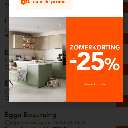
Ga naar de promo
Antwerpsesteenweg, 13/4 - 2630 Aartselaar
Èggo Arlon
Open vandaag van 10:00 tot 18:00
Parc Commercial Hydrion, Unit 65 - 6700 Arlon
Èggo Ath
Open vandaag van 10:00 tot 18:00
Chaussée de Tournai, 157 - 7800 Ath
Èggo Auderghem
Open vandaag van 10:00 tot 18:00
Chaussée de Wavre, 1308 - 1160 Auderghem
Èggo Beauraing
Open vandaag van 10:00 tot 18:00