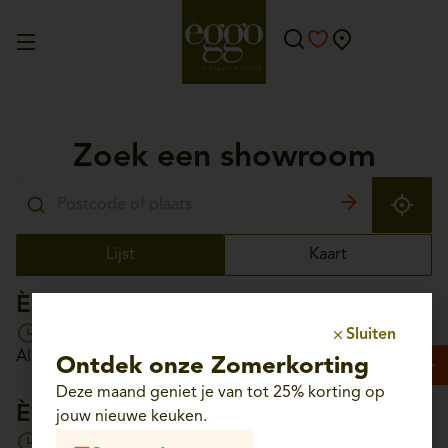
Zoek een showroom
Lijst
Kaart
Èggo Aalst
Open vandaag van 10:00 tot 18:00
Sluiten
Albrechtlaan, 56 - 9300 Aalst
Ontdek onze Zomerkorting
Deze maand geniet je van tot 25% korting op
Èggo Aartselaar
jouw nieuwe keuken.
Open vandaag van 10:00 tot 18:00