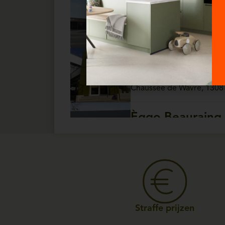
Èggo Ath
Open vandaag van 10:
Chaussée de Tournai, 157 
Èggo Auderghe
Open vandaag van 10:
Chaussée de Wavre, 1308
Èggo Beauraing
Open vandaag van 10:
Rue de Rochefort, 81 - 5
Èggo Bois-De-Vil
Open vandaag van 10:
Rue Raymond Noël, 147 - 5
Straffe prijzen