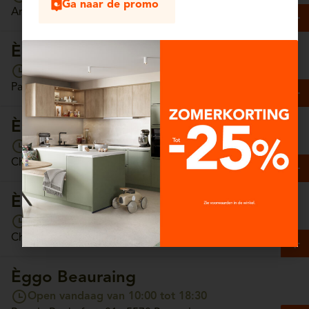
Ga naar de promo
Antwerpsesteenweg, 13/4 - 2630 Aartselaar
Èggo Arlon
Open vandaag van 10:00 tot 18:30
Parc Commercial Hydrion, Unit 65 - 6700 Arlon
Èggo Ath
Open vandaag van 10:00 tot 18:30
Chaussée de Tournai, 157 - 7800 Ath
Èggo Auderghem
Open vandaag van 10:00 tot 18:30
Chaussée de Wavre, 1308 - 1160 Auderghem
Èggo Beauraing
Open vandaag van 10:00 tot 18:30