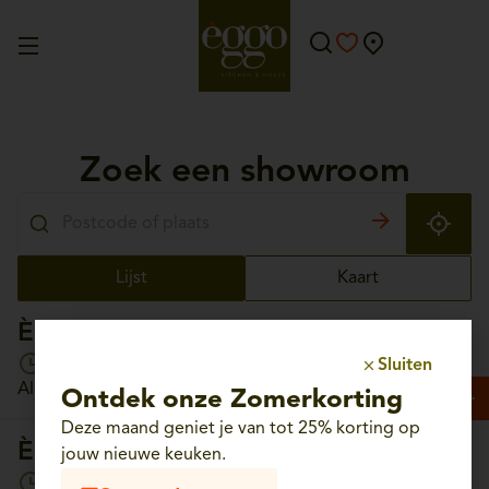
Zoek een showroom
Lijst
Kaart
Èggo Aalst
Open vandaag van 10:00 tot 18:30
Sluiten
Albrechtlaan, 56 - 9300 Aalst
Ontdek onze Zomerkorting
Deze maand geniet je van tot 25% korting op
Èggo Aartselaar
jouw nieuwe keuken.
Open vandaag van 10:00 tot 18:30