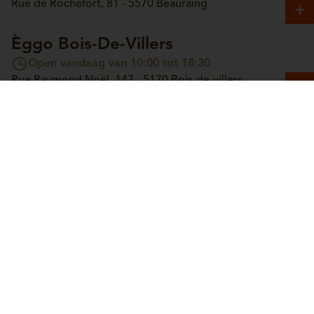
Rue de Rochefort, 81 - 5570 Beauraing
Èggo Bois-De-Villers
Open vandaag van 10:00 tot 18:30
Rue Raymond Noël, 147 - 5170 Bois-de-villers
Èggo Boncelles
Open vandaag van 10:00 tot 18:30
Route du Condroz, 42 - 4100 Boncelles
Èggo Boortmeerbeek
Open vandaag van 10:00 tot 18:30
Leuvensesteenweg, 365 - 3190 Boortmeerbeek
Èggo Bouge
Open morgen van 10:00 tot 18:30
Chaussée de Louvain, 244 - 5004 Bouge