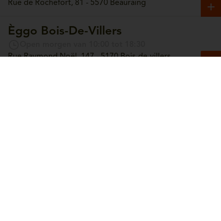
Rue de Rochefort, 81 - 5570 Beauraing
Èggo Bois-De-Villers
Open morgen van 10:00 tot 18:30
Rue Raymond Noël, 147 - 5170 Bois-de-villers
Èggo Boncelles
Open morgen van 10:00 tot 18:30
Route du Condroz, 42 - 4100 Boncelles
Èggo Boortmeerbeek
Open morgen van 10:00 tot 18:30
Leuvensesteenweg, 365 - 3190 Boortmeerbeek
Èggo Bouge
Open Mardi van 10:00 tot 18:30
Chaussée de Louvain, 244 - 5004 Bouge