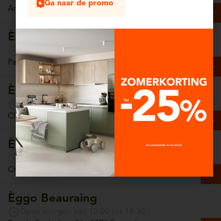
Ga naar de promo
Antwerpsesteenweg, 13/4 - 2630 Aartselaar
Èggo Arlon
Open morgen van 10:00 tot 18:30
Parc Commercial Hydrion, Unit 65 - 6700 Arlon
Èggo Ath
Open morgen van 10:00 tot 18:30
Chaussée de Tournai, 157 - 7800 Ath
Èggo Auderghem
Open morgen van 10:00 tot 18:30
Chaussée de Wavre, 1308 - 1160 Auderghem
Èggo Beauraing
Open morgen van 10:00 tot 18:30