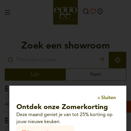
Zoek een showroom
Lijst
Kaart
Èggo Aalst
Open morgen van 10:00 tot 18:30
Sluiten
Albrechtlaan, 56 - 9300 Aalst
Ontdek onze Zomerkorting
Deze maand geniet je van tot 25% korting op
Èggo Aartselaar
jouw nieuwe keuken.
Open morgen van 10:00 tot 18:30