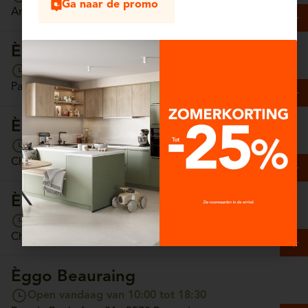
Ga naar de promo
Antwerpsesteenweg, 13/4 - 2630 Aartselaar
Èggo Arlon
Open vandaag van 10:00 tot 18:30
Parc Commercial Hydrion, Unit 65 - 6700 Arlon
Èggo Ath
Open vandaag van 10:00 tot 18:30
Chaussée de Tournai, 157 - 7800 Ath
Èggo Auderghem
Open vandaag van 10:00 tot 18:30
Chaussée de Wavre, 1308 - 1160 Auderghem
Èggo Beauraing
Open vandaag van 10:00 tot 18:30