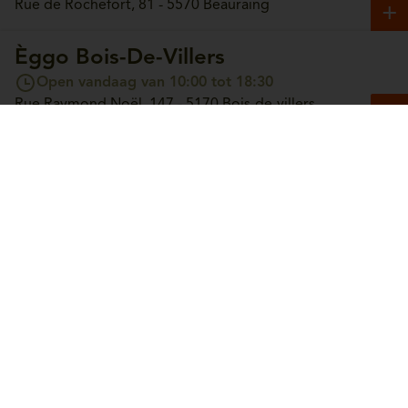
Rue de Rochefort, 81 - 5570 Beauraing
Èggo Bois-De-Villers
Open vandaag van 10:00 tot 18:30
Rue Raymond Noël, 147 - 5170 Bois-de-villers
Èggo Boncelles
Open vandaag van 10:00 tot 18:30
Route du Condroz, 42 - 4100 Boncelles
Èggo Boortmeerbeek
Open vandaag van 10:00 tot 18:30
Leuvensesteenweg, 365 - 3190 Boortmeerbeek
Èggo Bouge
Open vandaag van 10:00 tot 18:30
Chaussée de Louvain, 244 - 5004 Bouge