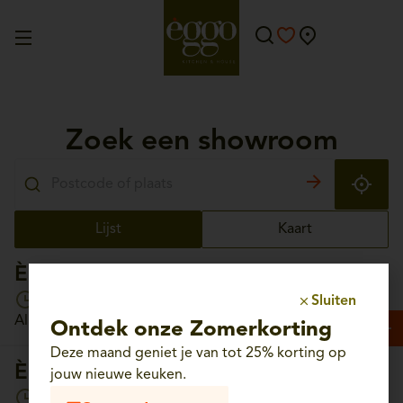
Zoek een showroom
Lijst
Kaart
Èggo Aalst
Open vandaag van 10:00 tot 18:30
Sluiten
Albrechtlaan, 56 - 9300 Aalst
Ontdek onze Zomerkorting
Deze maand geniet je van tot 25% korting op
Èggo Aartselaar
jouw nieuwe keuken.
Open vandaag van 10:00 tot 18:30