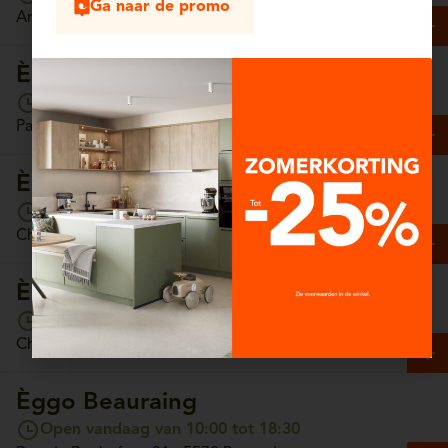
Ga naar de promo
Antwerpsesteenweg, 13/4 - 2630 Aartselaar
Èggo Arlon
Open vandaag van 10:00 tot 18:30
Parc Commercial Hydrion, Unit 65 - 6700 Arlon
Èggo Ath
Open vandaag van 10:00 tot 18:30
Chaussée de Tournai, 157 - 7800 Ath
Èggo Auderghem
Open vandaag van 10:00 tot 18:30
Chaussée de Wavre, 1308 - 1160 Auderghem
Èggo Beauraing
Open vandaag van 10:00 tot 18:30