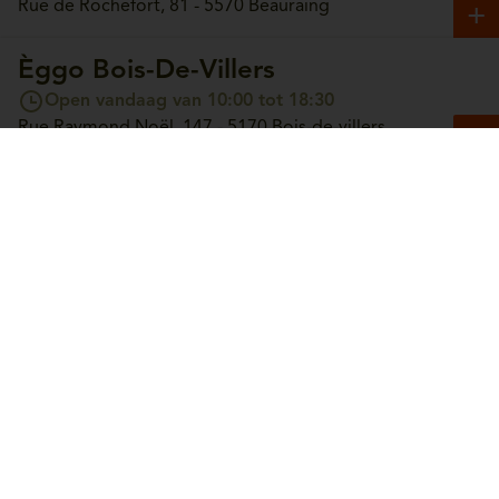
Rue de Rochefort, 81 - 5570 Beauraing
Èggo Bois-De-Villers
Open vandaag van 10:00 tot 18:30
Rue Raymond Noël, 147 - 5170 Bois-de-villers
Èggo Boncelles
Open vandaag van 10:00 tot 18:30
Route du Condroz, 42 - 4100 Boncelles
Èggo Boortmeerbeek
Open vandaag van 10:00 tot 18:30
Leuvensesteenweg, 365 - 3190 Boortmeerbeek
Èggo Bouge
Open vandaag van 10:00 tot 18:30
Chaussée de Louvain, 244 - 5004 Bouge