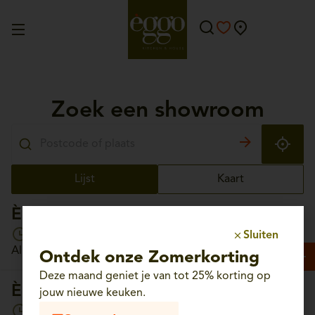
Zoek een showroom
Lijst
Kaart
Èggo Aalst
Open vandaag van 10:00 tot 18:30
Sluiten
Albrechtlaan, 56 - 9300 Aalst
Ontdek onze Zomerkorting
Deze maand geniet je van tot 25% korting op
Èggo Aartselaar
jouw nieuwe keuken.
Open vandaag van 10:00 tot 18:30