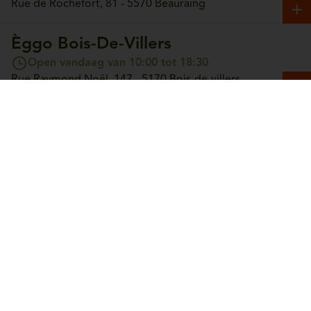
Rue de Rochefort, 81 - 5570 Beauraing
Èggo Bois-De-Villers
Open vandaag van 10:00 tot 18:30
Rue Raymond Noël, 147 - 5170 Bois-de-villers
Èggo Boncelles
Open vandaag van 10:00 tot 18:30
Route du Condroz, 42 - 4100 Boncelles
Èggo Boortmeerbeek
Open vandaag van 10:00 tot 18:30
Leuvensesteenweg, 365 - 3190 Boortmeerbeek
Èggo Bouge
Open morgen van 10:00 tot 18:30
Chaussée de Louvain, 244 - 5004 Bouge