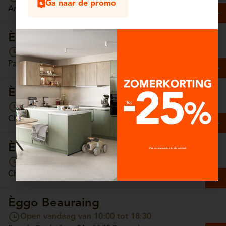
Ga naar de promo
Antwerpsesteenweg, 13/4 - 2630 Aartselaar
Èggo Arlon
Open vandaag van 10:00 tot 18:30
Parc Commercial Hydrion, Unit 65 - 6700 Arlon
Èggo Ath
Open vandaag van 10:00 tot 18:30
Chaussée de Tournai, 157 - 7800 Ath
Èggo Auderghem
Open vandaag van 10:00 tot 18:30
Chaussée de Wavre, 1308 - 1160 Auderghem
Èggo Beauraing
Open vandaag van 10:00 tot 18:30