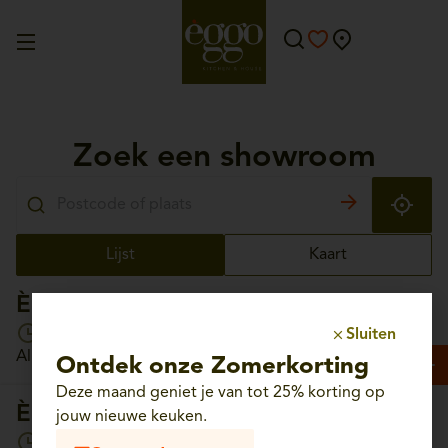
Zoek een showroom
Lijst
Kaart
Èggo Aalst
Open vandaag van 10:00 tot 18:30
Sluiten
Albrechtlaan, 56 - 9300 Aalst
Ontdek onze Zomerkorting
Deze maand geniet je van tot 25% korting op
Èggo Aartselaar
jouw nieuwe keuken.
Open vandaag van 10:00 tot 18:30