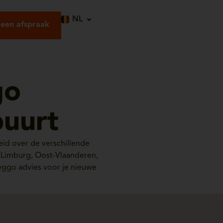
NL
een afspraak
go
buurt
id over de verschillende
, Limburg, Oost-Vlaanderen,
èggo advies voor je nieuwe