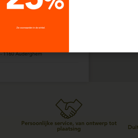
00 tot 18:30
- 7800 Ath
m
00 tot 18:30
 - 1160 Auderghem
00 tot 18:30
570 Beauraing
lers
00 tot 18:30
170 Bois-de-villers
Persoonlijke service, van ontwerp tot
Duit
plaatsing