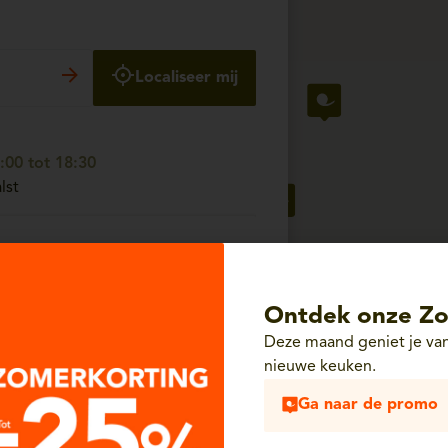
Localiseer mij
00 tot 18:30
lst
00 tot 18:30
- 2630 Aartselaar
Ontdek onze Zo
Deze maand geniet je van
nieuwe keuken.
00 tot 18:30
Ga naar de promo
Unit 65 - 6700 Arlon