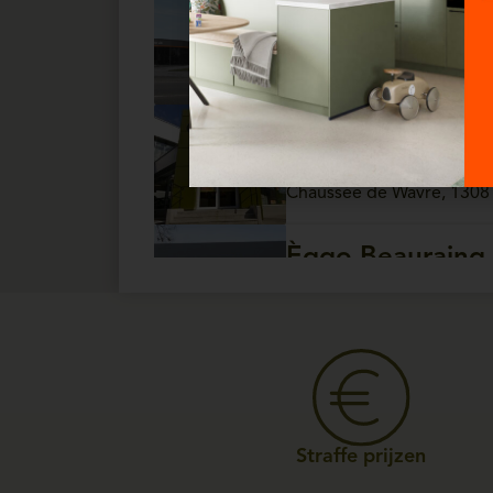
Èggo Ath
Open vandaag van 10:
Chaussée de Tournai, 157 
Èggo Auderghe
Open vandaag van 10:
Chaussée de Wavre, 1308
Èggo Beauraing
Open vandaag van 10:
Rue de Rochefort, 81 - 5
Èggo Bois-De-Vil
Open vandaag van 10:
Rue Raymond Noël, 147 - 5
Straffe prijzen