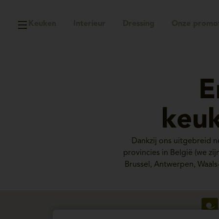
Keuken
Interieur
Dressing
Onze promot
E
keuk
Dankzij ons uitgebreid 
provincies in België (we z
Brussel, Antwerpen, Waals