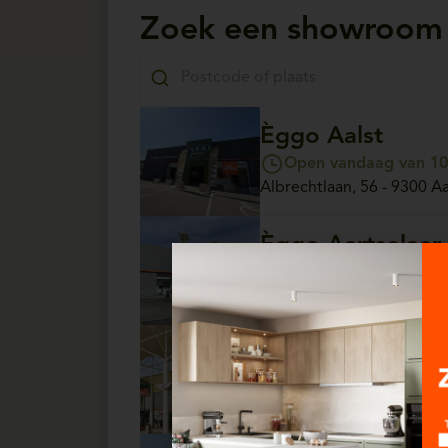
Zoek een showroom
Èggo Aalst
Open vandaag van 10:
Albrechtlaan, 56 - 9300 Aa
Èggo Aartselaar
Open vandaag van 10:
Antwerpsesteenweg, 13/4 
Èggo Arlon
Open vandaag van 10:
Parc Commercial Hydrion, 