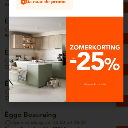
Ga naar de promo
Antwerpsesteenweg, 13/4 - 2630 Aartselaar
Èggo Arlon
Open vandaag van 10:00 tot 18:00
Parc Commercial Hydrion, Unit 65 - 6700 Arlon
Èggo Ath
Open vandaag van 10:00 tot 18:00
Chaussée de Tournai, 157 - 7800 Ath
Èggo Auderghem
Open vandaag van 10:00 tot 18:00
Chaussée de Wavre, 1308 - 1160 Auderghem
Èggo Beauraing
Open vandaag van 10:00 tot 18:00