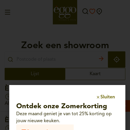
Zoek een showroom
Lijst
Kaart
Èggo Aalst
Open vandaag van 10:00 tot 18:00
Sluiten
Albrechtlaan, 56 - 9300 Aalst
Ontdek onze Zomerkorting
Deze maand geniet je van tot 25% korting op
Èggo Aartselaar
jouw nieuwe keuken.
Open vandaag van 10:00 tot 18:00