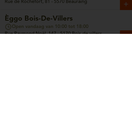
Rue de Rochefort, 81 - 5570 Beauraing
Èggo Bois-De-Villers
Open vandaag van 10:00 tot 18:00
Rue Raymond Noël, 147 - 5170 Bois-de-villers
Èggo Boncelles
Open vandaag van 10:00 tot 18:00
Route du Condroz, 42 - 4100 Boncelles
Èggo Boortmeerbeek
Open vandaag van 10:00 tot 18:00
Leuvensesteenweg, 365 - 3190 Boortmeerbeek
Èggo Bouge
Open vandaag van 10:00 tot 18:00
Chaussée de Louvain, 244 - 5004 Bouge