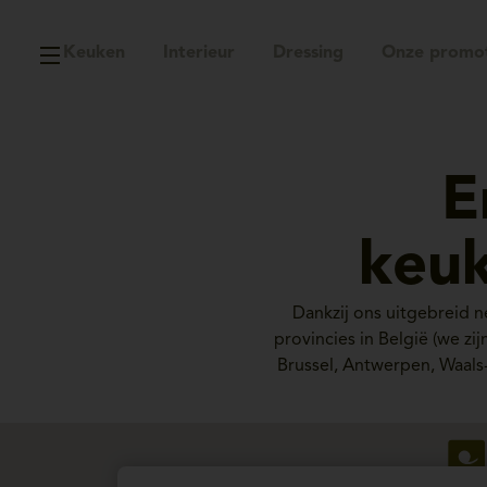
Keuken
Interieur
Dressing
Onze promot
E
keuk
Dankzij ons uitgebreid 
provincies in België (we z
Brussel, Antwerpen, Waals