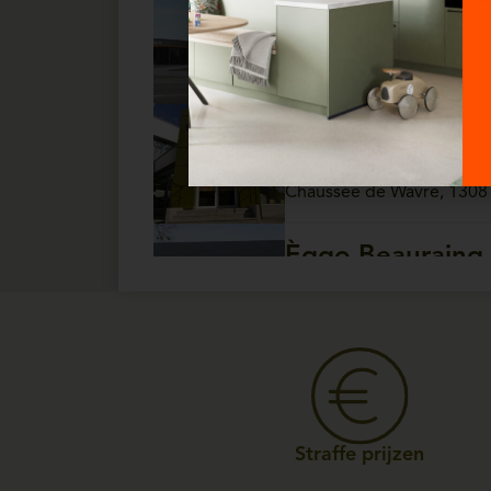
Èggo Ath
Open vandaag van 10:
Chaussée de Tournai, 157 
Èggo Auderghe
Open vandaag van 10:
Chaussée de Wavre, 1308
Èggo Beauraing
Open vandaag van 10:
Rue de Rochefort, 81 - 5
Èggo Bois-De-Vil
Open vandaag van 10:
Rue Raymond Noël, 147 - 5
Straffe prijzen