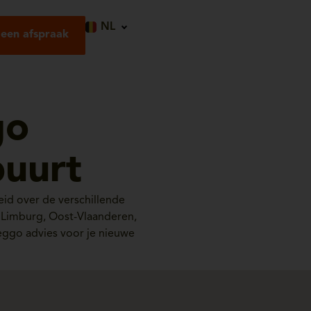
NL
een afspraak
go
buurt
id over de verschillende
, Limburg, Oost-Vlaanderen,
èggo advies voor je nieuwe