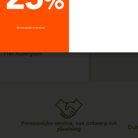
00 tot 18:00
- 7800 Ath
m
00 tot 18:00
 - 1160 Auderghem
00 tot 18:00
570 Beauraing
lers
00 tot 18:00
170 Bois-de-villers
Persoonlijke service, van ontwerp tot
Duit
plaatsing