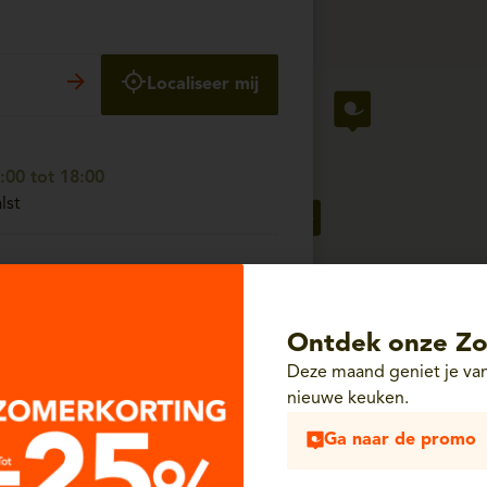
Localiseer mij
00 tot 18:00
lst
00 tot 18:00
- 2630 Aartselaar
Ontdek onze Zo
Deze maand geniet je van
nieuwe keuken.
00 tot 18:00
Ga naar de promo
Unit 65 - 6700 Arlon