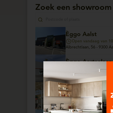
Zoek een showroom
Èggo Aalst
Open vandaag van 10:
Albrechtlaan, 56 - 9300 Aa
Èggo Aartselaar
Open vandaag van 10:
Antwerpsesteenweg, 13/4 
Èggo Arlon
Open vandaag van 10:
Parc Commercial Hydrion, 