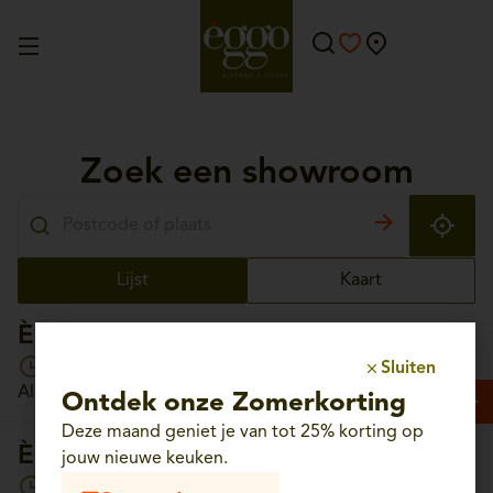
Zoek een showroom
Lijst
Kaart
Èggo Aalst
Open vandaag van 10:00 tot 18:30
Sluiten
Albrechtlaan, 56 - 9300 Aalst
Ontdek onze Zomerkorting
Deze maand geniet je van tot 25% korting op
Èggo Aartselaar
jouw nieuwe keuken.
Open vandaag van 10:00 tot 18:30