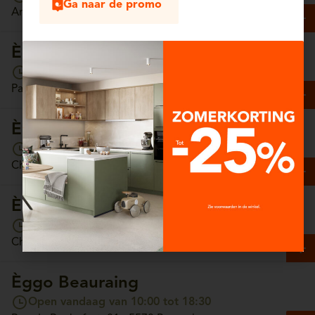
Ga naar de promo
Antwerpsesteenweg, 13/4 - 2630 Aartselaar
Èggo Arlon
Open vandaag van 10:00 tot 18:30
Parc Commercial Hydrion, Unit 65 - 6700 Arlon
Èggo Ath
Open vandaag van 10:00 tot 18:30
Chaussée de Tournai, 157 - 7800 Ath
Èggo Auderghem
Open vandaag van 10:00 tot 18:30
Chaussée de Wavre, 1308 - 1160 Auderghem
Èggo Beauraing
Open vandaag van 10:00 tot 18:30