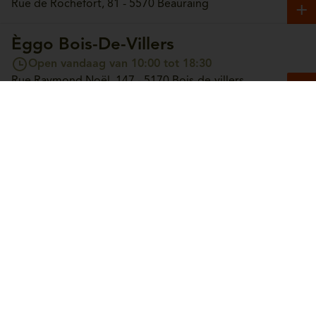
Rue de Rochefort, 81 - 5570 Beauraing
Èggo Bois-De-Villers
Open vandaag van 10:00 tot 18:30
Rue Raymond Noël, 147 - 5170 Bois-de-villers
Èggo Boncelles
Open vandaag van 10:00 tot 18:30
Route du Condroz, 42 - 4100 Boncelles
Èggo Boortmeerbeek
Open vandaag van 10:00 tot 18:30
Leuvensesteenweg, 365 - 3190 Boortmeerbeek
Èggo Bouge
Open vandaag van 10:00 tot 18:30
Chaussée de Louvain, 244 - 5004 Bouge