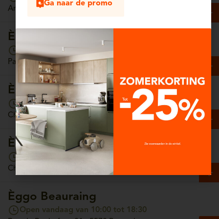
Ga naar de promo
Antwerpsesteenweg, 13/4 - 2630 Aartselaar
Èggo Arlon
Open vandaag van 10:00 tot 18:30
Parc Commercial Hydrion, Unit 65 - 6700 Arlon
Èggo Ath
Open vandaag van 10:00 tot 18:30
Chaussée de Tournai, 157 - 7800 Ath
Èggo Auderghem
Open vandaag van 10:00 tot 18:30
Chaussée de Wavre, 1308 - 1160 Auderghem
Èggo Beauraing
Open vandaag van 10:00 tot 18:30