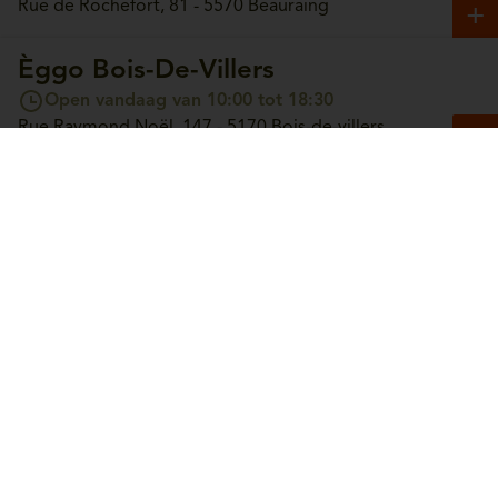
Rue de Rochefort, 81 - 5570 Beauraing
Èggo Bois-De-Villers
Open vandaag van 10:00 tot 18:30
Rue Raymond Noël, 147 - 5170 Bois-de-villers
Èggo Boncelles
Open vandaag van 10:00 tot 18:30
Route du Condroz, 42 - 4100 Boncelles
Èggo Boortmeerbeek
Open vandaag van 10:00 tot 18:30
Leuvensesteenweg, 365 - 3190 Boortmeerbeek
Èggo Bouge
Open vandaag van 10:00 tot 18:30
Chaussée de Louvain, 244 - 5004 Bouge