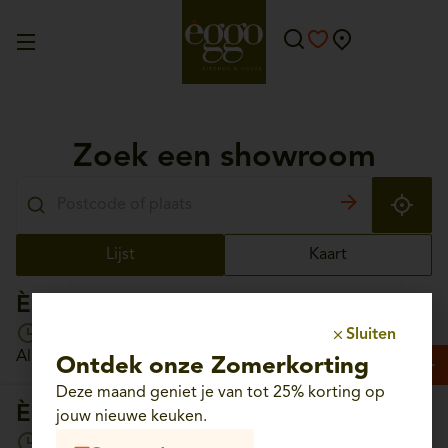
Zoek een showroom
Lijst
Kaart
Èggo Aalst
Open vandaag van 10:00 tot 18:30
Sluiten
Albrechtlaan, 56 - 9300 Aalst
Ontdek onze Zomerkorting
Deze maand geniet je van tot 25% korting op
Èggo Aartselaar
jouw nieuwe keuken.
Open vandaag van 10:00 tot 18:30