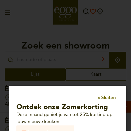
Zoek een showroom
Lijst
Kaart
Èggo Aalst
Open vandaag van 10:00 tot 18:30
Sluiten
Albrechtlaan, 56 - 9300 Aalst
Ontdek onze Zomerkorting
Deze maand geniet je van tot 25% korting op
Èggo Aartselaar
jouw nieuwe keuken.
Open vandaag van 10:00 tot 18:30