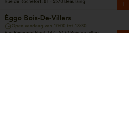
Rue de Rochefort, 81 - 5570 Beauraing
Èggo Bois-De-Villers
Open vandaag van 10:00 tot 18:30
Rue Raymond Noël, 147 - 5170 Bois-de-villers
Èggo Boncelles
Open vandaag van 10:00 tot 18:30
Route du Condroz, 42 - 4100 Boncelles
Èggo Boortmeerbeek
Open vandaag van 10:00 tot 18:30
Leuvensesteenweg, 365 - 3190 Boortmeerbeek
Èggo Bouge
Open vandaag van 10:00 tot 18:30
Chaussée de Louvain, 244 - 5004 Bouge