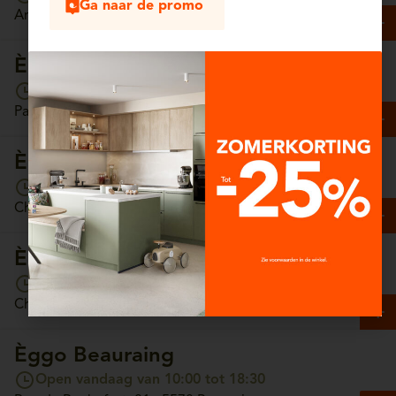
Ga naar de promo
Antwerpsesteenweg, 13/4 - 2630 Aartselaar
Èggo Arlon
Open vandaag van 10:00 tot 18:30
Parc Commercial Hydrion, Unit 65 - 6700 Arlon
Èggo Ath
Open vandaag van 10:00 tot 18:30
Chaussée de Tournai, 157 - 7800 Ath
Èggo Auderghem
Open vandaag van 10:00 tot 18:30
Chaussée de Wavre, 1308 - 1160 Auderghem
Èggo Beauraing
Open vandaag van 10:00 tot 18:30