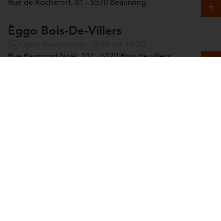
Rue de Rochefort, 81 - 5570 Beauraing
Èggo Bois-De-Villers
Open morgen van 10:00 tot 18:30
Rue Raymond Noël, 147 - 5170 Bois-de-villers
Èggo Boncelles
Open morgen van 10:00 tot 18:30
Route du Condroz, 42 - 4100 Boncelles
Èggo Boortmeerbeek
Open morgen van 10:00 tot 18:30
Leuvensesteenweg, 365 - 3190 Boortmeerbeek
Èggo Bouge
Open Mardi van 10:00 tot 18:30
Chaussée de Louvain, 244 - 5004 Bouge