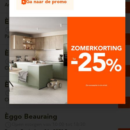
Ga naar de promo
Antwerpsesteenweg, 13/4 - 2630 Aartselaar
Èggo Arlon
Open morgen van 10:00 tot 18:30
Parc Commercial Hydrion, Unit 65 - 6700 Arlon
Èggo Ath
Open morgen van 10:00 tot 18:30
Chaussée de Tournai, 157 - 7800 Ath
Èggo Auderghem
Open morgen van 10:00 tot 18:30
Chaussée de Wavre, 1308 - 1160 Auderghem
Èggo Beauraing
Open morgen van 10:00 tot 18:30