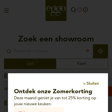
Zoek een showroom
Lijst
Kaart
Èggo Aalst
Open morgen van 10:00 tot 18:30
Sluiten
Albrechtlaan, 56 - 9300 Aalst
Ontdek onze Zomerkorting
Deze maand geniet je van tot 25% korting op
Èggo Aartselaar
jouw nieuwe keuken.
Open morgen van 10:00 tot 18:30