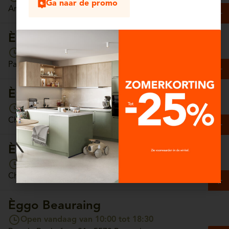
Ga naar de promo
Antwerpsesteenweg, 13/4 - 2630 Aartselaar
Èggo Arlon
Open vandaag van 10:00 tot 18:30
Parc Commercial Hydrion, Unit 65 - 6700 Arlon
Èggo Ath
Open vandaag van 10:00 tot 18:30
Chaussée de Tournai, 157 - 7800 Ath
Èggo Auderghem
Open vandaag van 10:00 tot 18:30
Chaussée de Wavre, 1308 - 1160 Auderghem
Èggo Beauraing
Open vandaag van 10:00 tot 18:30