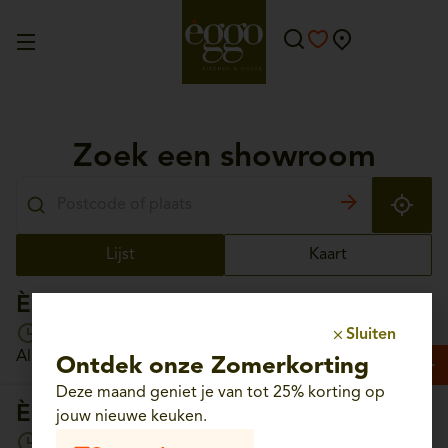
Zoek een showroom
Lijst
Kaart
Èggo Aalst
Open vandaag van 10:00 tot 18:30
Sluiten
Albrechtlaan, 56 - 9300 Aalst
Ontdek onze Zomerkorting
Deze maand geniet je van tot 25% korting op
Èggo Aartselaar
jouw nieuwe keuken.
Open vandaag van 10:00 tot 18:30