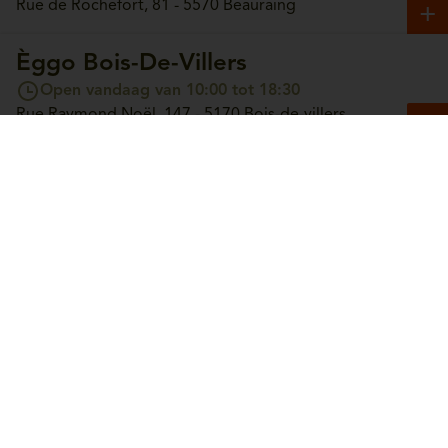
Rue de Rochefort, 81 - 5570 Beauraing
Èggo Bois-De-Villers
Open vandaag van 10:00 tot 18:30
Rue Raymond Noël, 147 - 5170 Bois-de-villers
Èggo Boncelles
Open vandaag van 10:00 tot 18:30
Route du Condroz, 42 - 4100 Boncelles
Èggo Boortmeerbeek
Open vandaag van 10:00 tot 18:30
Leuvensesteenweg, 365 - 3190 Boortmeerbeek
Èggo Bouge
Open vandaag van 10:00 tot 18:30
Chaussée de Louvain, 244 - 5004 Bouge