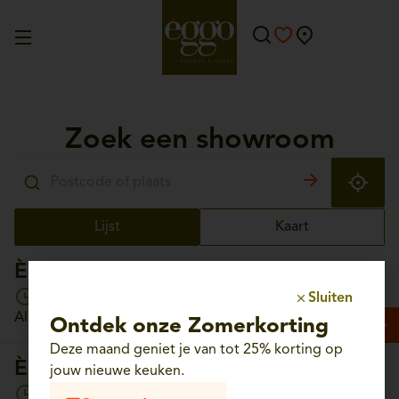
Zoek een showroom
Lijst
Kaart
Èggo Aalst
Open vandaag van 10:00 tot 18:00
Sluiten
Albrechtlaan, 56 - 9300 Aalst
Ontdek onze Zomerkorting
Deze maand geniet je van tot 25% korting op
Èggo Aartselaar
jouw nieuwe keuken.
Open vandaag van 10:00 tot 18:00