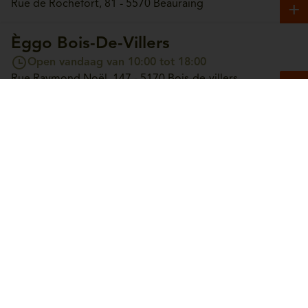
Rue de Rochefort, 81 - 5570 Beauraing
Èggo Bois-De-Villers
Open vandaag van 10:00 tot 18:00
Rue Raymond Noël, 147 - 5170 Bois-de-villers
Èggo Boncelles
Open vandaag van 10:00 tot 18:00
Route du Condroz, 42 - 4100 Boncelles
Èggo Boortmeerbeek
Open vandaag van 10:00 tot 18:00
Leuvensesteenweg, 365 - 3190 Boortmeerbeek
Èggo Bouge
Open vandaag van 10:00 tot 18:00
Chaussée de Louvain, 244 - 5004 Bouge