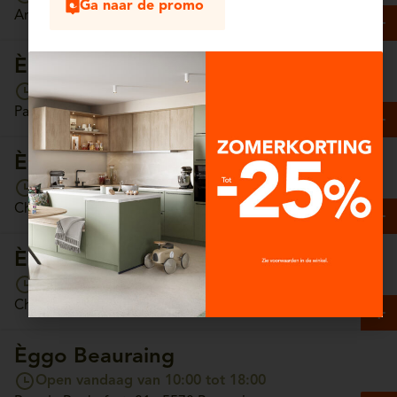
Ga naar de promo
Antwerpsesteenweg, 13/4 - 2630 Aartselaar
Èggo Arlon
Open vandaag van 10:00 tot 18:00
Parc Commercial Hydrion, Unit 65 - 6700 Arlon
Èggo Ath
Open vandaag van 10:00 tot 18:00
Chaussée de Tournai, 157 - 7800 Ath
Èggo Auderghem
Open vandaag van 10:00 tot 18:00
Chaussée de Wavre, 1308 - 1160 Auderghem
Èggo Beauraing
Open vandaag van 10:00 tot 18:00