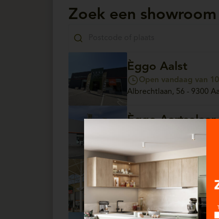
Zoek een showroom
Èggo Aalst
Open vandaag van 10:
Albrechtlaan, 56 - 9300 Aa
Èggo Aartselaar
Open vandaag van 10:
Antwerpsesteenweg, 13/4 
Èggo Arlon
Open vandaag van 10:
Parc Commercial Hydrion, 