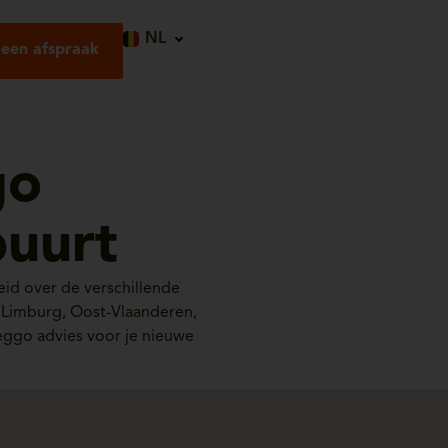
NL
een afspraak
go
buurt
id over de verschillende
, Limburg, Oost-Vlaanderen,
èggo advies voor je nieuwe