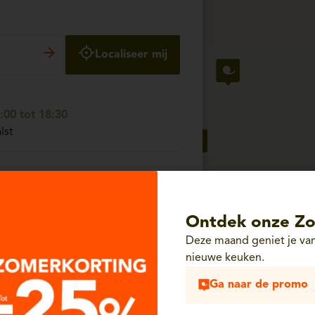
Localiseer mij
00 tot 18:30
lst
00 tot 18:30
- 2630 Aartselaar
Ontdek onze Zo
Deze maand geniet je van
nieuwe keuken.
00 tot 18:30
Ga naar de promo
Unit 65 - 6700 Arlon