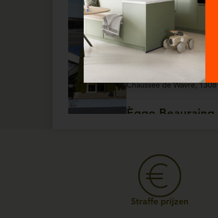
Èggo Ath
Open vandaag van 10:
Chaussée de Tournai, 157 
Èggo Auderghe
Open vandaag van 10:
Chaussée de Wavre, 1308
Èggo Beauraing
Open vandaag van 10:
Rue de Rochefort, 81 - 5
Èggo Bois-De-Vil
Open vandaag van 10:
Rue Raymond Noël, 147 - 5
Straffe prijzen