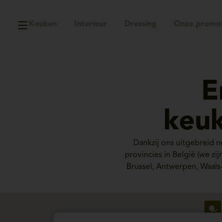
Keuken
Interieur
Dressing
Onze promot
E
keuk
Dankzij ons uitgebreid 
provincies in België (we z
Brussel, Antwerpen, Waals