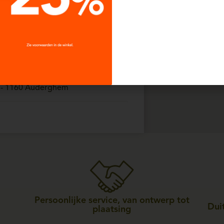
00 tot 18:30
- 7800 Ath
m
00 tot 18:30
 - 1160 Auderghem
00 tot 18:30
570 Beauraing
lers
00 tot 18:30
170 Bois-de-villers
Persoonlijke service, van ontwerp tot
Duit
plaatsing