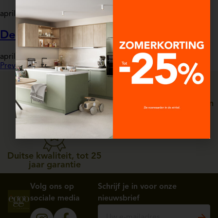
april 2, 2025
Aurore SALMON
De keuken van Willem
april 2, 2025
Aurore SALMON
Previous
1
…
7
8
9
…
11
Next
Persoonlijke service, van
Straffe prijzen
ontwerp tot plaatsing
Duitse kwaliteit, tot 25
jaar garantie
Volg ons op
Schrijf je in voor onze
sociale media
nieuwsbrief