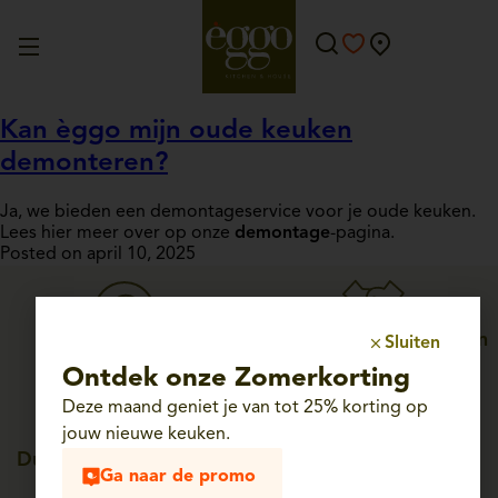
Kan èggo mijn oude keuken
demonteren?
Ja, we bieden een demontageservice voor je oude keuken.
Lees hier meer over op onze
demontage
-pagina.
Posted on april 10, 2025
Persoonlijke service, van
Sluiten
Straffe prijzen
ontwerp tot plaatsing
Ontdek onze Zomerkorting
Deze maand geniet je van tot 25% korting op
jouw nieuwe keuken.
Duitse kwaliteit, tot 25
Ga naar de promo
jaar garantie