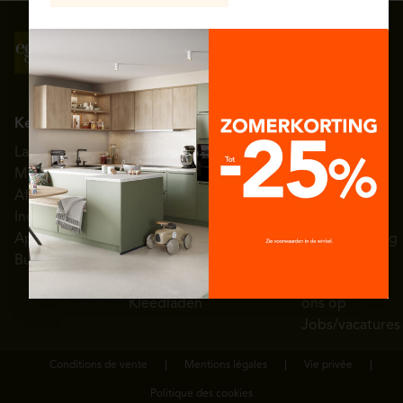
Volg ons op
Schrijf je in voor onze
sociale media
nieuwsbrief
Keuken
Interieur
Kleedkamer
Nuttige links
Eggo België
Landelijke
Woonkamer
Armaturen
Showrooms
Over èggo
Modern
Inkomhal
Schoenenrek
Toonzaalmodellen
Persruimte
Afwerkingen
Eetkamer
Uitschuifbare
Getuigenissen
Diensten
Indeling
Wasplaats
kledingkast
Inspiratie galerij
Hulp en
Apparatuur
Badkamer
Kledingkastlift
3D-configurator
ondersteuning
Budgetten
Slaapkamer
Garderobehand-
Catalogus
Neem
vatten
contact met
Kleedladen
ons op
Jobs/vacatures
Conditions de vente
Mentions légales
Vie privée
Politique des cookies