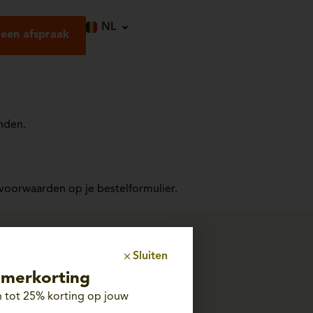
NL
een afspraak
nden.
voorwaarden op je bestelformulier.
Sluiten
merkorting
 tot 25% korting op jouw