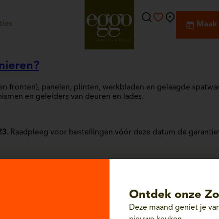
ies
Maak 
nieren?
 en fronten), panelen, plinten, werkbladen en gelaagde spatwa
smen en geleiders van deuren en lades.
23
. Raadpleeg voor bestellingen vóór deze datum de garantie
Ontdek onze Zo
Deze maand geniet je van
Persoonlijke service, van ontwerp tot