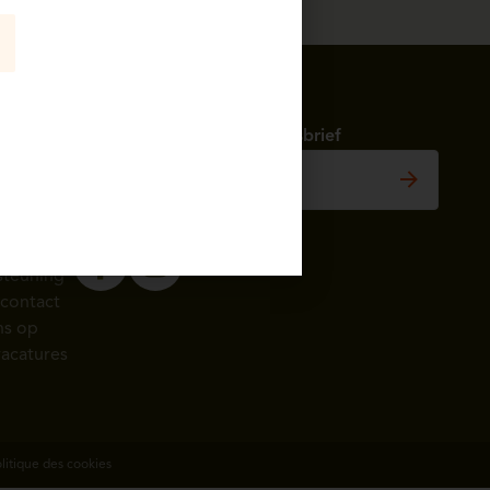
se kwaliteit, tot 25 jaar garantie
België
Abonneer u op onze nieuwsbrief
èggo
imte
Volg ons op sociale media
ten
en
steuning
contact
ns op
acatures
litique des cookies