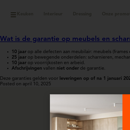
Keuken
Interieur
Dressing
Onze promot
Wat is de garantie op meubels en schar
10 jaar
op alle defecten aan meubilair: meubels (frames
25 jaar
op bewegende onderdelen: scharnieren, mechani
10 jaar
op voorrijkosten en arbeid.
Afschrijvingen
vallen
niet onder
de garantie.
Deze garanties gelden voor
leveringen op of na 1 januari 20
Posted on april 10, 2025