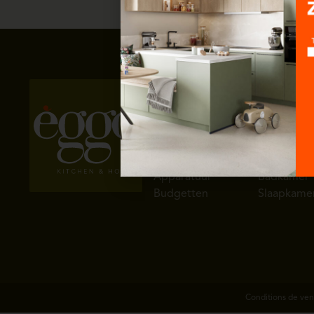
Straffe prijzen
Keuken
Interieur
Landelijke
Woonkame
Modern
Inkomhal
Afwerkingen
Eetkamer
Indeling
Wasplaats
Apparatuur
Badkamer
Budgetten
Slaapkame
Conditions de ven