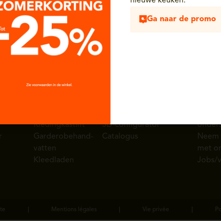
Duit
nieuwe keuken.
plaatsing
Ga naar de promo
Kleedkamer
Nuttige links
Eggo 
r
Armaturen
Showrooms
Over 
Schoenenrek
Toonzaalmodellen
Persru
Uitschuifbare
Getuigenissen
Diens
kledingkast
Inspiratie galerij
Hulp 
Kledingkastlift
3D-configurator
onder
r
Garderobehand-
Catalogus
Neem 
vatten
met o
Kleedladen
Jobs/v
te
Mentions légales
Vie privée
Po