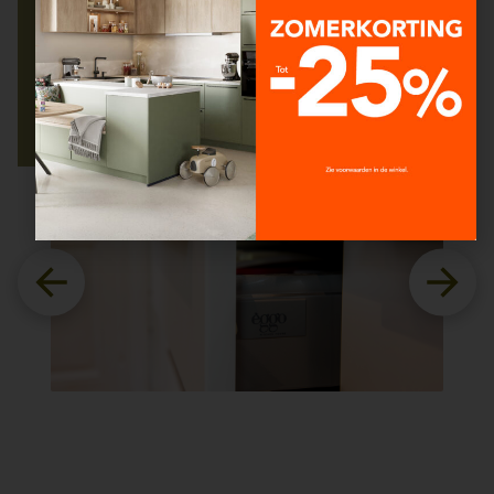
geplaatst, in verschillende fases omdat we een
minder courante bekleding gekozen hadden.
We hebben tijdens het hele project
een heel goed
contact
gehad met onze dossierbeheerder. We
moesten nog 2 keer een beroep doen op de winkel
en de dienst na verkoop was altijd heel
efficiënt
.