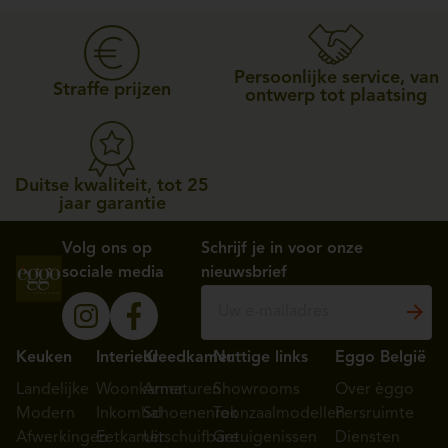
Persoonlijke service, van
Straffe prijzen
ontwerp tot plaatsing
Duitse kwaliteit, tot 25
jaar garantie
Volg ons op
Schrijf je in voor onze
sociale media
nieuwsbrief
Keuken
Interieur
Kleedkamer
Nuttige links
Eggo België
Landelijke
Woonkamer
Armaturen
Showrooms
Over èggo
Modern
Inkomhal
Schoenenrek
Toonzaalmodellen
Persruimte
Afwerkingen
Eetkamer
Uitschuifbare
Getuigenissen
Diensten