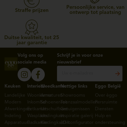
Persoonlijke service, van
Straffe prijzen
ontwerp tot plaatsing
Duitse kwaliteit, tot 25
jaar garantie
Volg ons op
Schrijf je in voor onze
sociale media
nieuwsbrief
Keuken
Interieur
Kleedkamer
Nuttige links
Eggo België
Landelijke
Woonkamer
Armaturen
Showrooms
Over èggo
Modern
Inkomhal
Schoenenrek
Toonzaalmodellen
Persruimte
Afwerkingen
Eetkamer
Uitschuifbare
Getuigenissen
Diensten
Indeling
Wasplaats
kledingkast
Inspiratie galerij
Hulp en
Apparatuur
Badkamer
Kledingkastlift
3D-configurator
ondersteuning