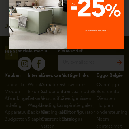
ontwerp tot plaatsing
Duitse kwaliteit, tot 25
jaar garantie
Volg ons op
Schrijf je in voor onze
sociale media
nieuwsbrief
Keuken
Interieur
Kleedkamer
Nuttige links
Eggo België
Landelijke
Woonkamer
Armaturen
Showrooms
Over èggo
Modern
Inkomhal
Schoenenrek
Toonzaalmodellen
Persruimte
Afwerkingen
Eetkamer
Uitschuifbare
Getuigenissen
Diensten
Indeling
Wasplaats
kledingkast
Inspiratie galerij
Hulp en
Apparatuur
Badkamer
Kledingkastlift
3D-configurator
ondersteuning
Budgetten
Slaapkamer
Garderobehand-
Catalogus
Neem
vatten
contact met