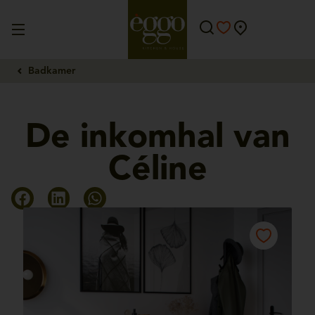
Badkamer
De inkomhal van
Céline