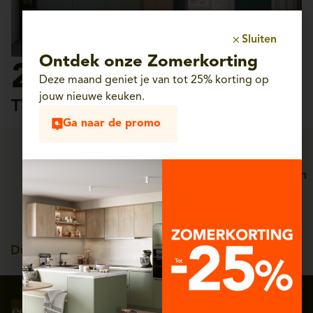
Sluiten
Ontdek onze Zomerkorting
2.332€
Deze maand geniet je van tot 25% korting op
jouw nieuwe keuken.
TVAC 21%
Ga naar de promo
Persoonlijke service, van
Straffe prijzen
ontwerp tot plaatsing
Duitse kwaliteit, tot 25
jaar garantie
Volg ons op
Schrijf je in voor onze
sociale media
nieuwsbrief