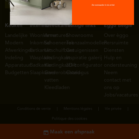
Keuken
Interieur
Kleedkamer
Nuttige links
Eggo België
Landelijke
Woonkamer
Armaturen
Showrooms
Over èggo
Modern
Inkomhal
Schoenenrek
Toonzaalmodellen
Persruimte
Afwerkingen
Eetkamer
Uitschuifbare
Getuigenissen
Diensten
Indeling
Wasplaats
kledingkast
Inspiratie galerij
Hulp en
Apparatuur
Badkamer
Kledingkastlift
3D-configurator
ondersteuning
Budgetten
Slaapkamer
Garderobehand-
Catalogus
Neem
vatten
contact met
Kleedladen
ons op
Jobs/vacatures
Conditions de vente
Mentions légales
Vie privée
Politique des cookies
Maak een afspraak