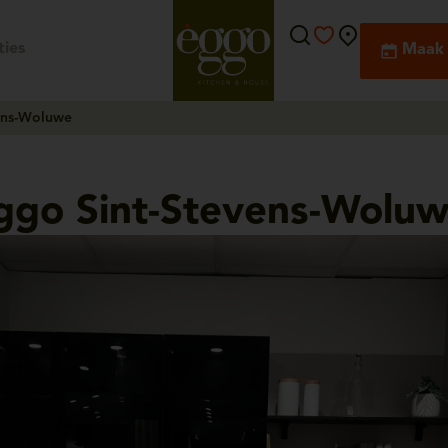
ies
Maak 
ens-Woluwe
ggo Sint-Stevens-Wolu