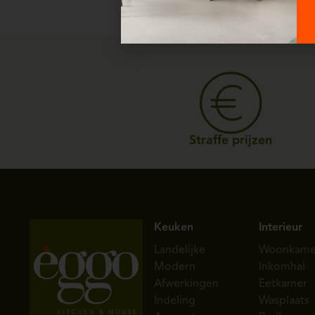
Straffe prijzen
Keuken
Interieur
Landelijke
Woonkame
Modern
Inkomhal
Afwerkingen
Eetkamer
Indeling
Wasplaats