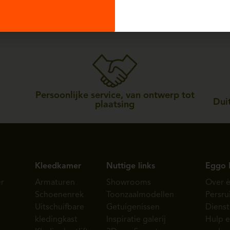
Persoonlijke service, van ontwerp tot
Duit
plaatsing
Kleedkamer
Nuttige links
Eggo 
r
Armaturen
Showrooms
Over 
Schoenenrek
Toonzaalmodellen
Persru
Uitschuifbare
Getuigenissen
Diens
kledingkast
Inspiratie galerij
Hulp 