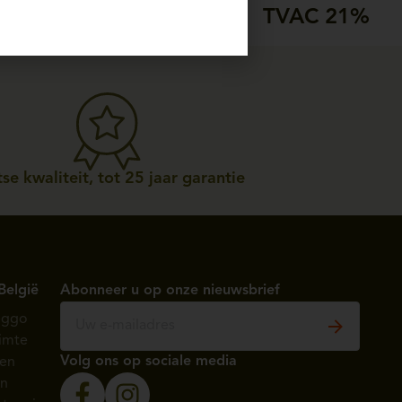
TVAC 21%
se kwaliteit, tot 25 jaar garantie
België
Abonneer u op onze nieuwsbrief
èggo
imte
Volg ons op sociale media
ten
en