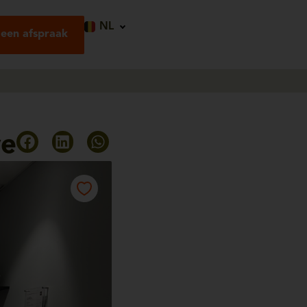
NL
een afspraak
we