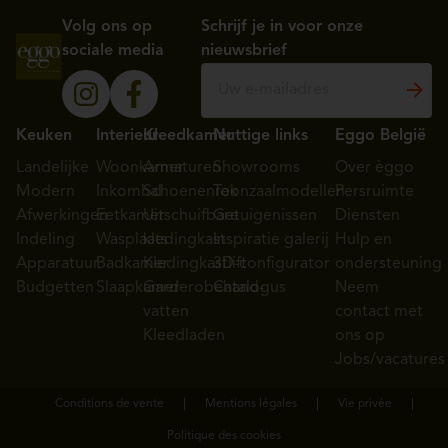
Volg ons op
Schrijf je in voor onze
sociale media
nieuwsbrief
Keuken
Interieur
Kleedkamer
Nuttige links
Eggo België
Landelijke
Woonkamer
Armaturen
Showrooms
Over èggo
Modern
Inkomhal
Schoenenrek
Toonzaalmodellen
Persruimte
Afwerkingen
Eetkamer
Uitschuifbare
Getuigenissen
Diensten
Indeling
Wasplaats
kledingkast
Inspiratie galerij
Hulp en
Apparatuur
Badkamer
Kledingkastlift
3D-configurator
ondersteuning
Budgetten
Slaapkamer
Garderobehand-
Catalogus
Neem
vatten
contact met
Kleedladen
ons op
Jobs/vacatures
Conditions de vente
Mentions légales
Vie privée
Politique des cookies