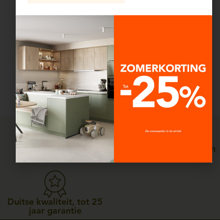
mooi vormgegeven
kroonlijsten en de subtiele
afwerking versterken het
landelijke, warme en
authentieke karakter nog.
Een verfijnde sfeer, die
bewijst dat design zowel
betaalbaar als functioneel
kan zijn.
Persoonlijke service, van
Straffe prijzen
ontwerp tot plaatsing
Duitse kwaliteit, tot 25
jaar garantie