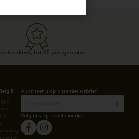
se kwaliteit, tot 25 jaar garantie
België
Abonneer u op onze nieuwsbrief
èggo
imte
Volg ons op sociale media
ten
en
steuning
contact