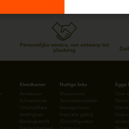
Persoonlijke service, van ontwerp tot
Duit
plaatsing
Kleedkamer
Nuttige links
Eggo 
r
Armaturen
Showrooms
Over 
Schoenenrek
Toonzaalmodellen
Persru
Uitschuifbare
Getuigenissen
Diens
kledingkast
Inspiratie galerij
Hulp 
Kledingkastlift
3D-configurator
onder
r
Garderobehand-
Catalogus
Neem 