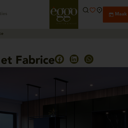
ies
Maak 
ce
et Fabrice