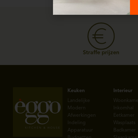
Straffe prijzen
Keuken
Interieur
Landelijke
Woonkame
Modern
Inkomhal
Afwerkingen
Eetkamer
Indeling
Wasplaats
Apparatuur
Badkamer
Budgetten
Slaapkame