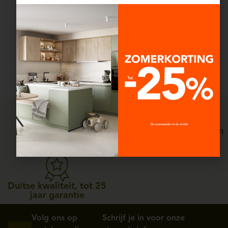
structuur in de ruimte. Het
betaalbare design van èggo
komt hier tot uiting in de
strakke inrichting, die
ontworpen is om lang mee
te gaan zonder ouderwets
te worden.
Persoonlijke service, van
Straffe prijzen
ontwerp tot plaatsing
Duitse kwaliteit, tot 25
jaar garantie
Volg ons op
Schrijf je in voor onze