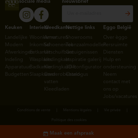
sociale media
nieuwsbrief
Keuken
Interieur
Kleedkamer
Nuttige links
Eggo België
Landelijke
Woonkamer
Armaturen
Showrooms
Over èggo
Modern
Inkomhal
Schoenenrek
Toonzaalmodellen
Persruimte
Afwerkingen
Eetkamer
Uitschuifbare
Getuigenissen
Diensten
Indeling
Wasplaats
kledingkast
Inspiratie galerij
Hulp en
Apparatuur
Badkamer
Kledingkastlift
3D-configurator
ondersteuning
Budgetten
Slaapkamer
Garderobehand-
Catalogus
Neem
vatten
contact met
Kleedladen
ons op
Jobs/vacatures
Conditions de vente
Mentions légales
Vie privée
Politique des cookies
Maak een afspraak