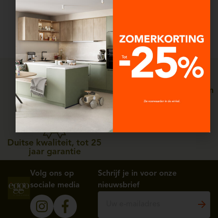
betaalbare design van èggo
het leven elke dag
makkelijker maakt, zonder
toegevingen.
Persoonlijke service, van
Straffe prijzen
ontwerp tot plaatsing
Duitse kwaliteit, tot 25
jaar garantie
Volg ons op
Schrijf je in voor onze
sociale media
nieuwsbrief