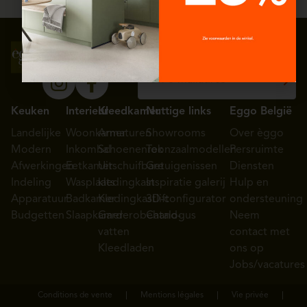
jaar garantie
Volg ons op
Schrijf je in voor onze
sociale media
nieuwsbrief
Keuken
Interieur
Kleedkamer
Nuttige links
Eggo België
Landelijke
Woonkamer
Armaturen
Showrooms
Over èggo
Modern
Inkomhal
Schoenenrek
Toonzaalmodellen
Persruimte
Afwerkingen
Eetkamer
Uitschuifbare
Getuigenissen
Diensten
Indeling
Wasplaats
kledingkast
Inspiratie galerij
Hulp en
Apparatuur
Badkamer
Kledingkastlift
3D-configurator
ondersteuning
Budgetten
Slaapkamer
Garderobehand-
Catalogus
Neem
vatten
contact met
Kleedladen
ons op
Jobs/vacatures
Conditions de vente
Mentions légales
Vie privée