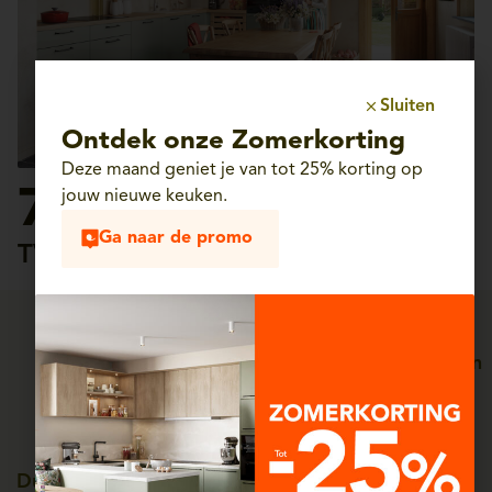
Sluiten
Ontdek onze Zomerkorting
Deze maand geniet je van tot 25% korting op
7.990€
jouw nieuwe keuken.
Ga naar de promo
TVAC 6%
Persoonlijke service, van
Straffe prijzen
ontwerp tot plaatsing
Duitse kwaliteit, tot 25