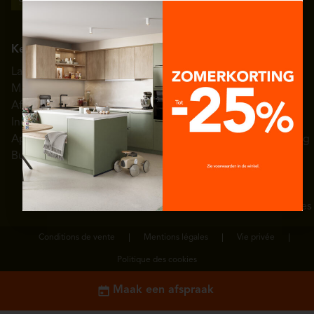
Keuken
Interieur
Kleedkamer
Nuttige links
Eggo België
Landelijke
Woonkamer
Armaturen
Showrooms
Over èggo
Modern
Inkomhal
Schoenenrek
Toonzaalmodellen
Persruimte
Afwerkingen
Eetkamer
Uitschuifbare
Getuigenissen
Diensten
Indeling
Wasplaats
kledingkast
Inspiratie galerij
Hulp en
Apparatuur
Badkamer
Kledingkastlift
3D-configurator
ondersteuning
Budgetten
Slaapkamer
Garderobehand-
Catalogus
Neem
vatten
contact met
Kleedladen
ons op
Jobs/vacatures
Conditions de vente
Mentions légales
Vie privée
Politique des cookies
Maak een afspraak