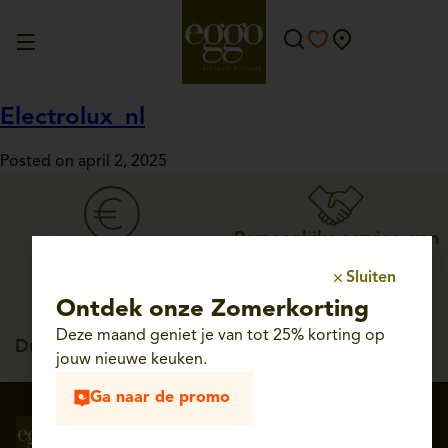
Electrolux_nl
Posted on april 2, 2025
Persoonlijke service, van
Straffe prijzen
ontwerp tot plaatsing
Sluiten
Ontdek onze Zomerkorting
Deze maand geniet je van tot 25% korting op
Duitse kwaliteit, tot 25
jouw nieuwe keuken.
jaar garantie
Ga naar de promo
Volg ons op
Schrijf je in voor onze
sociale media
nieuwsbrief