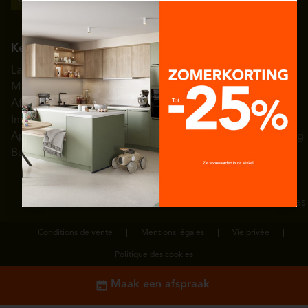
Keuken
Interieur
Kleedkamer
Nuttige links
Eggo België
Landelijke
Woonkamer
Armaturen
Showrooms
Over èggo
Modern
Inkomhal
Schoenenrek
Toonzaalmodellen
Persruimte
Afwerkingen
Eetkamer
Uitschuifbare
Getuigenissen
Diensten
Indeling
Wasplaats
kledingkast
Inspiratie galerij
Hulp en
Apparatuur
Badkamer
Kledingkastlift
3D-configurator
ondersteuning
Budgetten
Slaapkamer
Garderobehand-
Catalogus
Neem
vatten
contact met
Kleedladen
ons op
Jobs/vacatures
Conditions de vente
Mentions légales
Vie privée
Politique des cookies
Maak een afspraak