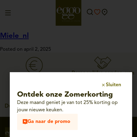
Miele_nl
Posted on april 2, 2025
Persoonlijke service, van
Straffe prijzen
ontwerp tot plaatsing
Sluiten
Ontdek onze Zomerkorting
Deze maand geniet je van tot 25% korting op
Duitse kwaliteit, tot 25
jouw nieuwe keuken.
jaar garantie
Ga naar de promo
Volg ons op
Schrijf je in voor onze
sociale media
nieuwsbrief