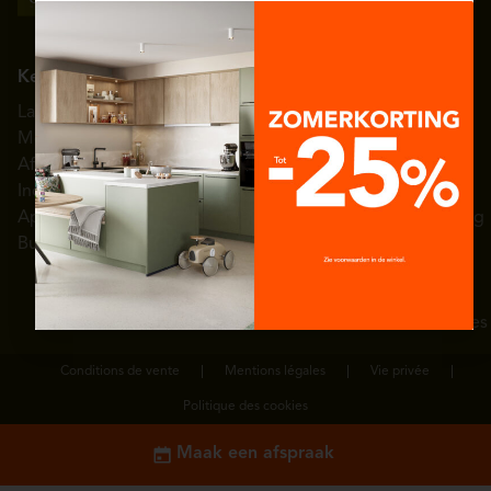
Keuken
Interieur
Kleedkamer
Nuttige links
Eggo België
Landelijke
Woonkamer
Armaturen
Showrooms
Over èggo
Modern
Inkomhal
Schoenenrek
Toonzaalmodellen
Persruimte
Afwerkingen
Eetkamer
Uitschuifbare
Getuigenissen
Diensten
Indeling
Wasplaats
kledingkast
Inspiratie galerij
Hulp en
Apparatuur
Badkamer
Kledingkastlift
3D-configurator
ondersteuning
Budgetten
Slaapkamer
Garderobehand-
Catalogus
Neem
vatten
contact met
Kleedladen
ons op
Jobs/vacatures
Conditions de vente
Mentions légales
Vie privée
Politique des cookies
Maak een afspraak