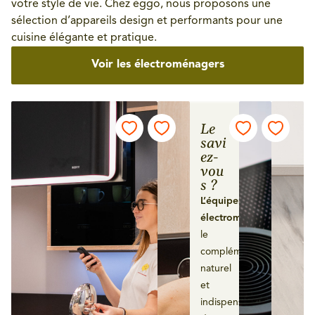
votre style de vie. Chez èggo, nous proposons une
sélection d’appareils design et performants pour une
cuisine élégante et pratique.
Voir les électroménagers
Le
savi
ez-
vou
s ?
L’équipement
électroménager
est
le
complément
naturel
et
indispensable