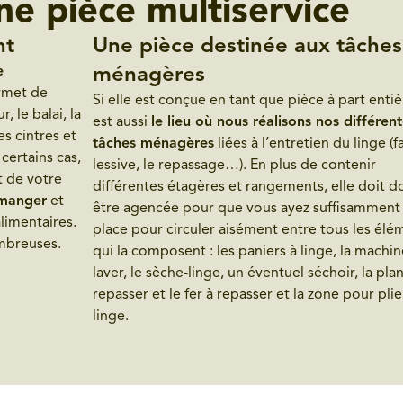
ne pièce multiservice
nt
Une pièce destinée aux tâches
e
ménagères
ermet de
Si elle est conçue en tant que pièce à part entièr
, le balai, la
est aussi
le lieu où nous réalisons nos différen
es cintres et
tâches ménagères
liées à l’entretien du linge (fa
certains cas,
lessive, le repassage…). En plus de contenir
t de votre
différentes étagères et rangements, elle doit d
manger
et
être agencée pour que vous ayez suffisamment
limentaires.
place pour circuler aisément entre tous les élé
mbreuses.
qui la composent : les paniers à linge, la machin
laver, le sèche-linge, un éventuel séchoir, la pla
repasser et le fer à repasser et la zone pour plie
linge.