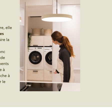
e, elle
tes
ire la
onc
 de
ments
e à
nche à
r le