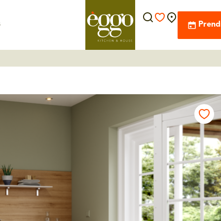
s
Prend