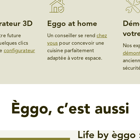
rateur 3D
Eggo at home
Dém
votre
re future
Un conseiller se rend
chez
uelques clics
vous
pour concevoir une
Nos exp
re
configurateur
cuisine parfaitement
démon
adaptée à votre espace.
ancienn
sécurit
Èggo, c’est aussi
Life by èggo