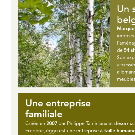
Un s
bel
Marque
imposée
l’aména
de
54 s
Son expe
accessib
allemand
meubles
Une entreprise
familiale
Créée en
2007
par Philippe Taminiaux et désormais
Frédéric, èggo est une entreprise
à taille humain