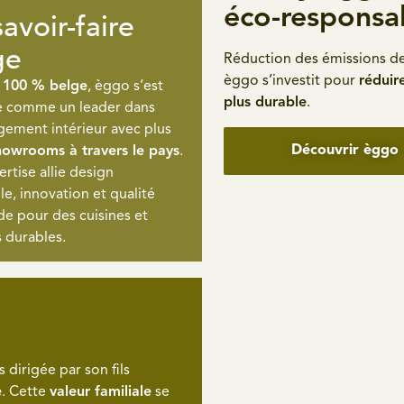
éco-responsa
avoir-faire
ge
Réduction des émissions de
èggo s’investit pour
réduir
 100 % belge
, èggo s’est
plus durable
.
 comme un leader dans
gement intérieur avec plus
Découvrir èggo
howrooms à travers le pays
.
rtise allie design
le, innovation et qualité
e pour des cuisines et
 durables.
 dirigée par son fils
e
. Cette
valeur familiale
se