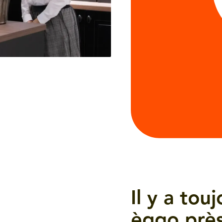
Il y a to
èggo près