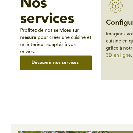
Nos
services
Configu
Profitez de nos
services sur
Imaginez vot
mesure
pour créer une cuisine et
cuisine en q
un intérieur adaptés à vos
grâce à not
envies.
3D en ligne
.
Découvrir nos services