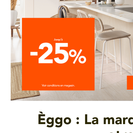
Èggo : La marq