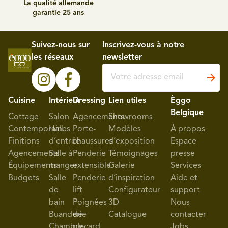
La qualité allemande
garantie 25 ans
Suivez-nous sur
Inscrivez-vous à notre
les réseaux
newsletter
Cuisine
Intérieur
Dressing
Lien utiles
Èggo
Belgique
Cottage
Salon
Agencements
Showrooms
Contemporaines
Hall
Porte-
Modèles
À propos
Finitions
d’entrée
chaussures
d’exposition
Espace
Agencements
Salle à
Penderie
Témoignages
presse
Équipements
manger
extensible
Galerie
Services
Budgets
Salle
Penderie
d’inspiration
Aide et
de
lift
Configurateur
support
bain
Poignées
3D
Nous
Buanderie
de
Catalogue
contacter
Chambre
placard
Jobs