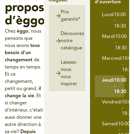
magasin
d'ouverture
propos
Prix
Lundi
10:00
d’èggo
garantis*
-
18:30
Chez
èggo
, nous
Découvrez
Mardi
10:00
pensons que
notre
-
nous avons
tous
catalogue​
18:30
besoin d’un
Mercredi
10:00
changement
de
Laissez-
-
temps en temps.
nous
18:30
Et ce
vous
Jeudi
10:00
changement,
inspirer​
-
petit ou grand,
il
18:30
change la vie
. Et
Vendredi
10:00
si changer
-
d’intérieur, c’était
18:30
aussi donner une
Samedi
10:00
autre direction à
-
sa vie?
Depuis