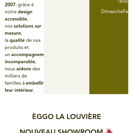
18:00
2007
, grâce à
Dimanche
Fer
notre
design
accessible
,
nos
solutions sur
mesure
,
la
qualité
de nos
produits et
un
accompagnement
incomparable
,
nous
aidons
des
milliers de
familles à
embellir
leur intérieur.
ÈGGO LA LOUVIÈRE
NOUVEAU SHOWROOM