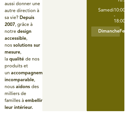
18:30
aussi donner une
Samedi
10:00
autre direction à
-
sa vie?
Depuis
18:00
2007
, grâce à
Dimanche
Fer
notre
design
accessible
,
nos
solutions sur
mesure
,
la
qualité
de nos
produits et
un
accompagnement
incomparable
,
nous
aidons
des
milliers de
familles à
embellir
leur intérieur.