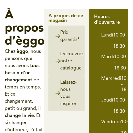
À
A propos de ce
Heures
magasin
d'ouverture
propos
Prix
Lundi
10:00
d’èggo
garantis*
-
18:30
Chez
èggo
, nous
Découvrez
Mardi
10:00
pensons que
notre
-
nous avons
tous
catalogue​
18:30
besoin d’un
Mercredi
10:00
changement
de
Laissez-
-
temps en temps.
nous
18:30
Et ce
vous
Jeudi
10:00
changement,
inspirer​
-
petit ou grand,
il
18:30
change la vie
. Et
Vendredi
10:00
si changer
-
d’intérieur, c’était