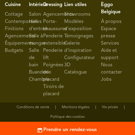
Cuisine
Intérieur
Dressing
Lien utiles
Èggo
Belgique
Cottage
Salon
Agencements
Showrooms
Contemporaines
Hall
Porte-
Modèles
À propos
Finitions
d’entrée
chaussures
d’exposition
Espace
Agencements
Salle à
Penderie
Témoignages
presse
Équipements
manger
extensible
Galerie
Services
Budgets
Salle
Penderie
d’inspiration
Aide et
de
lift
Configurateur
support
bain
Poignées
3D
Nous
Buanderie
de
Catalogue
contacter
Chambre
placard
Jobs
Tiroirs de
placard
Conditions de vente
Mentions légales
Vie privée
Politique des cookies
Prendre un rendez-vous