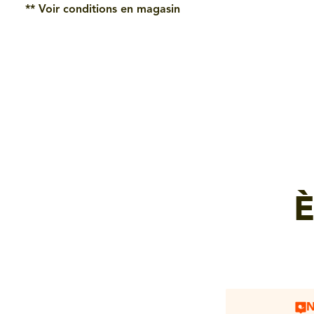
** Voir conditions en magasin
È
N