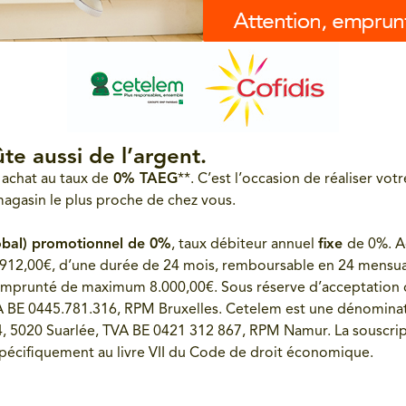
te aussi de l’argent.
 achat au taux de
0% TAEG
**. C’est l’occasion de réaliser vot
agasin le plus proche de chez vous.
obal) promotionnel de 0%
, taux débiteur annuel
fixe
de 0%. A
.912,00€, d’une durée de 24 mois, remboursable en 24 mensuali
mprunté de maximum 8.000,00€. Sous réserve d’acceptation de
VA BE 0445.781.316, RPM Bruxelles. Cetelem est une dénominat
 4, 5020 Suarlée, TVA BE 0421 312 867, RPM Namur. La souscri
 spécifiquement au livre VII du Code de droit économique.