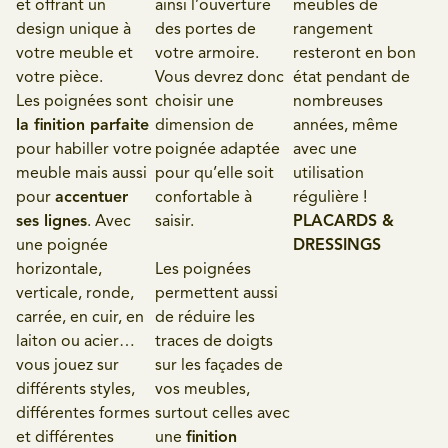
et offrant un
ainsi l’ouverture
meubles de
design unique à
des portes de
rangement
votre meuble et
votre armoire.
resteront en bon
votre pièce.
Vous devrez donc
état pendant de
Les poignées sont
choisir une
nombreuses
la finition parfaite
dimension de
années, même
pour habiller votre
poignée adaptée
avec une
meuble mais aussi
pour qu’elle soit
utilisation
pour
accentuer
confortable à
régulière !
ses lignes
. Avec
saisir.
PLACARDS &
une poignée
DRESSINGS
horizontale,
Les poignées
verticale, ronde,
permettent aussi
carrée, en cuir, en
de réduire les
laiton ou acier…
traces de doigts
vous jouez sur
sur les façades de
différents styles,
vos meubles,
différentes formes
surtout celles avec
et différentes
une
finition