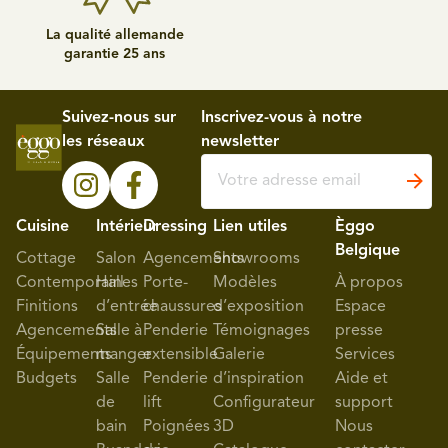
La qualité allemande
garantie 25 ans
Suivez-nous sur
Inscrivez-vous à notre
les réseaux
newsletter
Cuisine
Intérieur
Dressing
Lien utiles
Èggo
Belgique
Cottage
Salon
Agencements
Showrooms
Contemporaines
Hall
Porte-
Modèles
À propos
Finitions
d’entrée
chaussures
d’exposition
Espace
Agencements
Salle à
Penderie
Témoignages
presse
Équipements
manger
extensible
Galerie
Services
Budgets
Salle
Penderie
d’inspiration
Aide et
de
lift
Configurateur
support
bain
Poignées
3D
Nous