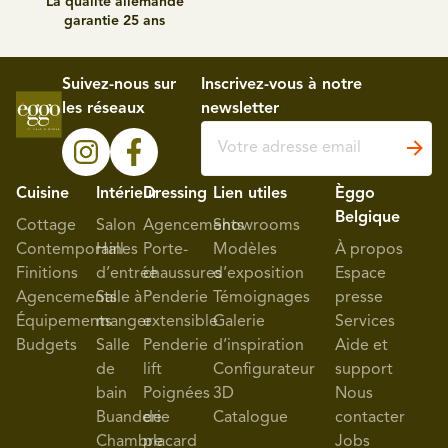
La qualité allemande
garantie 25 ans
Suivez-nous sur
Inscrivez-vous à notre
les réseaux
newsletter
Cuisine
Intérieur
Dressing
Lien utiles
Èggo
Belgique
Cottage
Salon
Agencements
Showrooms
Contemporaines
Hall
Porte-
Modèles
À propos
Finitions
d’entrée
chaussures
d’exposition
Espace
Agencements
Salle à
Penderie
Témoignages
presse
Équipements
manger
extensible
Galerie
Services
Budgets
Salle
Penderie
d’inspiration
Aide et
de
lift
Configurateur
support
bain
Poignées
3D
Nous
Buanderie
de
Catalogue
contacter
Chambre
placard
Jobs