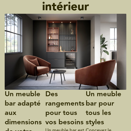
intérieur
Un meuble
Des
Un meuble
bar adapté
rangements
bar pour
aux
pour tous
tous les
dimensions
vos besoins
styles
Un meuble bar est
Concevez le