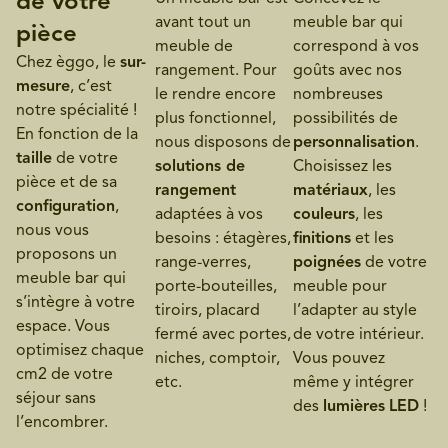
de votre
avant tout un
meuble bar qui
pièce
meuble de
correspond à vos
Chez èggo, le
sur-
rangement. Pour
goûts avec nos
mesure
, c’est
le rendre encore
nombreuses
notre spécialité !
plus fonctionnel,
possibilités de
En fonction de la
nous disposons de
personnalisation
.
taille
de votre
solutions de
Choisissez les
pièce et de sa
rangement
matériaux
, les
configuration
,
adaptées à vos
couleurs
, les
nous vous
besoins : étagères,
finitions
et les
proposons un
range-verres,
poignées
de votre
meuble bar qui
porte-bouteilles,
meuble pour
s’intègre à votre
tiroirs, placard
l’adapter au style
espace. Vous
fermé avec portes,
de votre intérieur.
optimisez chaque
niches, comptoir,
Vous pouvez
cm2 de votre
etc.
même y intégrer
séjour sans
des
lumières
LED
!
l’encombrer.